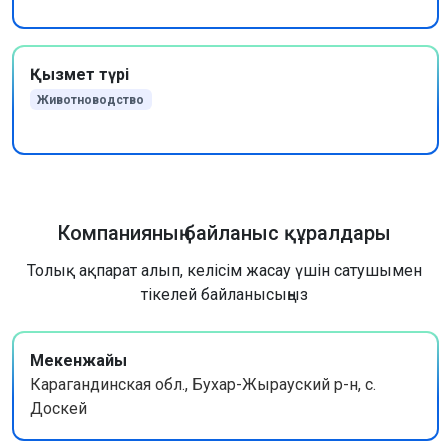
Қызмет түрі
Животноводство
Компанияның байланыс құралдары
Толық ақпарат алып, келісім жасау үшін сатушымен
тікелей байланысыңыз
Мекенжайы
Карагандинская обл., Бухар-Жырауский р-н, с.
Доскей