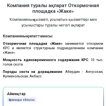
Компания туралы ақпарат Откормочная
площадка «Жаке»
Компанияның қызметі, ұсынатын қызметтері мен
ұсыныстары туралы негізгі ақпарат
Компанияның сипаттамасы:
Откормочная площадка «Жаке»
занимается откормом
КРС и является структурным подразделением компании
«Жаке».
Мощность единовременного содержания КРС
: 10 тыс.
голов скота.
Породы скота на доращивание
: Абердин - Ангусская,
Аулиекольская, Акбасс.
Аймақтар
Қарағанды облысы