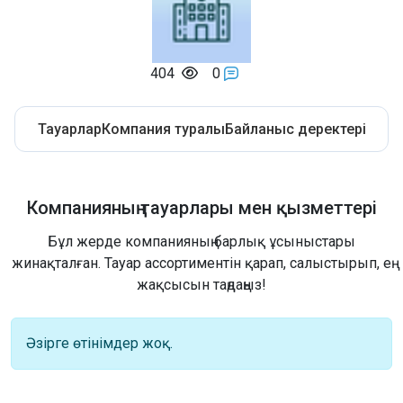
404
0
Тауарлар
Компания туралы
Байланыс деректері
Компанияның тауарлары мен қызметтері
Бұл жерде компанияның барлық ұсыныстары
жинақталған. Тауар ассортиментін қарап, салыстырып, ең
жақсысын таңдаңыз!
Әзірге өтінімдер жоқ.