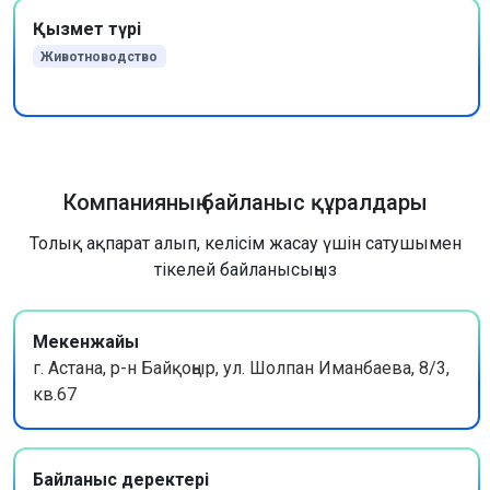
Қызмет түрі
Животноводство
Компанияның байланыс құралдары
Толық ақпарат алып, келісім жасау үшін сатушымен
тікелей байланысыңыз
Мекенжайы
г. Астана, р-н Байқоңыр, ул. Шолпан Иманбаева, 8/3,
кв.67
Байланыс деректері