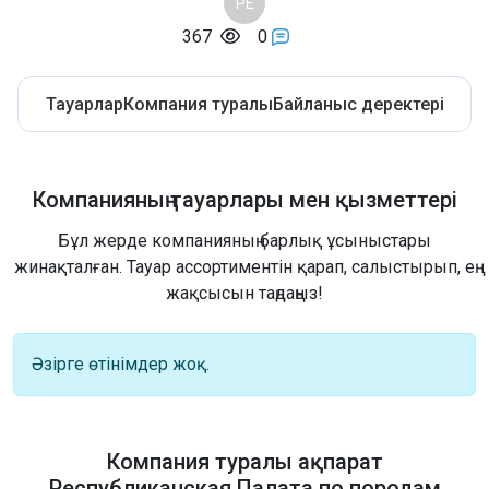
РЕ
367
0
Тауарлар
Компания туралы
Байланыс деректері
Компанияның тауарлары мен қызметтері
Бұл жерде компанияның барлық ұсыныстары
жинақталған. Тауар ассортиментін қарап, салыстырып, ең
жақсысын таңдаңыз!
Әзірге өтінімдер жоқ.
Компания туралы ақпарат
Республиканская Палата по породам