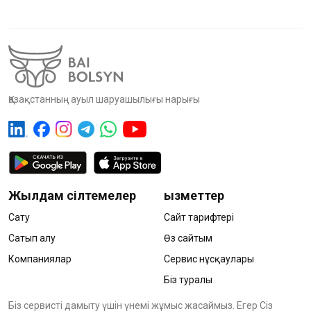
Қазақстанның ауыл шаруашылығы нарығы
Жылдам сілтемелер
Қызметтер
Сату
Сайт тарифтері
Сатып алу
Өз сайтым
Компаниялар
Сервис нұсқаулары
Біз туралы
Біз сервисті дамыту үшін үнемі жұмыс жасаймыз. Егер Сіз