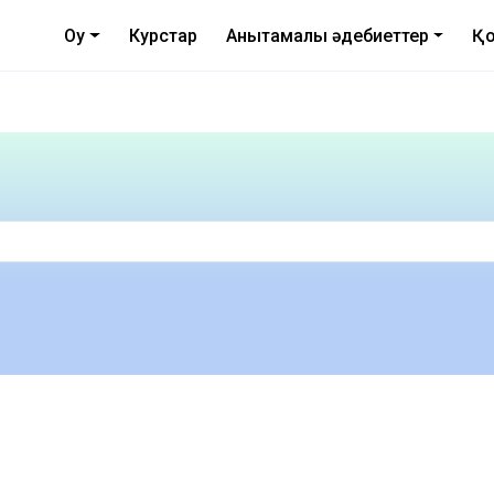
Оқу
Курстар
Анықтамалық әдебиеттер
Қо