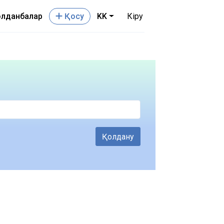
лданбалар
Қосу
KK
Кіру
Қолдану