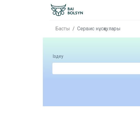
Басты
Сервис нұсқаулары
Іздеу