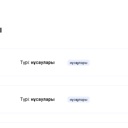
ы
Түрі:
нұсқаулары
нұсқаулары
Түрі:
нұсқаулары
нұсқаулары