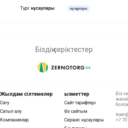
Түрі:
нұсқаулары
нұсқаулары
Біздің серіктестер
Жылдам сілтемелер
Қызметтер
Біз с
жасай
Сату
Сайт тарифтері
болса
Сатып алу
Өз сайтым
team@
Компаниялар
Сервис нұсқаулары
+7 70