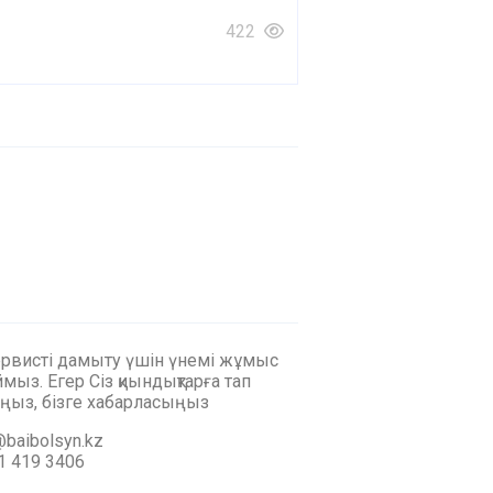
422
ервисті дамыту үшін үнемі жұмыс
мыз. Егер Сіз қиындықтарға тап
ңыз, бізге хабарласыңыз
baibolsyn.kz
1 419 3406