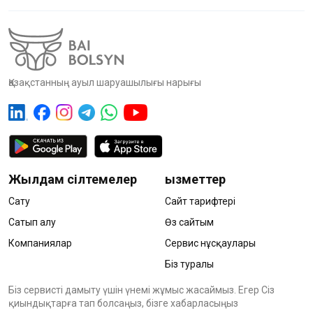
Қазақстанның ауыл шаруашылығы нарығы
Жылдам сілтемелер
Қызметтер
Сату
Сайт тарифтері
Сатып алу
Өз сайтым
Компаниялар
Сервис нұсқаулары
Біз туралы
Біз сервисті дамыту үшін үнемі жұмыс жасаймыз. Егер Сіз
қиындықтарға тап болсаңыз, бізге хабарласыңыз