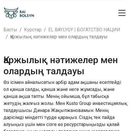
Басты
Курстар
EL BAYLYGY | БОГАТСТВО НАЦИИ
Қаржылық нәтижелер мен олардың талдауы
Қаржылық нәтижелер мен
олардың талдауы
Өз ісімен айналысатын әрбір адам ақшаны есептейді:
ол қанша салды, қанша және неге жұмсады, және
қанша ақша тапты. Менің ойымша, бұл табысқа
жетудің жалғыз жолы. Мен Kusto Group инвестициялық
талдаушысы Динара Жақыпжановамын. Менің
дәрісімді міндетті түрде қараңыз. Сіздің тек пайда
алуыңыз үшін мен сізге өз ресурстарыңызды қалай