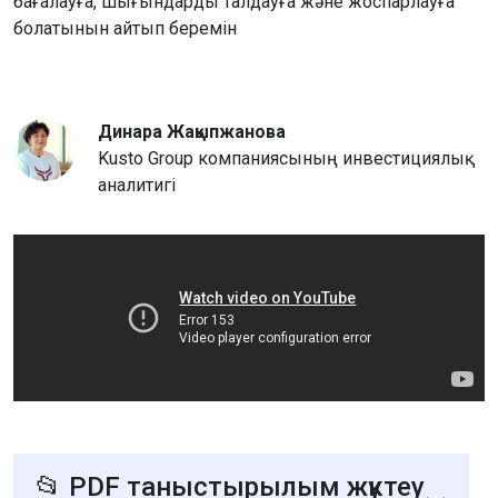
бағалауға, шығындарды талдауға және жоспарлауға
болатынын айтып беремін
403
Динара Жақыпжанова
Kusto Group компаниясының инвестициялық
аналитигі
📂 PDF таныстырылым жүктеу