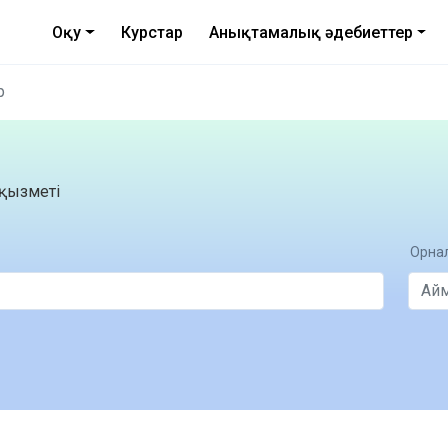
Оқу
Курстар
Анықтамалық әдебиеттер
р
қызметі
Орнал