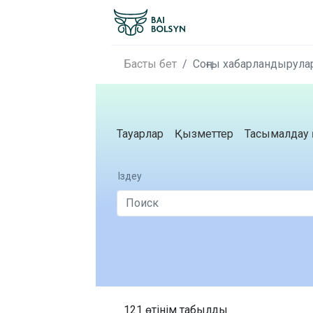
Басты бет
Соңғы хабарландырула
Тауарлар
Қызметтер
Тасымалдау 
Іздеу
121 өтінім табылды