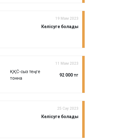
19 Мам 2023
Келісуге болады
11 Мам 2023
ҚҚС-сыз теңге
92 000 тг
тонна
25 Сәу 2023
Келісуге болады