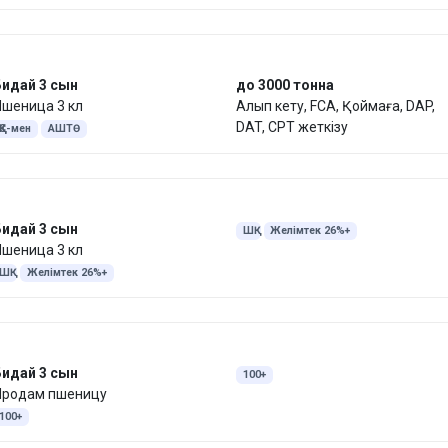
Бидай 3 сын
до 3000 тонна
шеница 3 кл
Алып кету, FCA, Қоймаға, DAP,
DAT, CPT жеткізу
ҚҚС-мен
АШТӨ
Бидай 3 сын
ШҚ
Желімтек 26%+
шеница 3 кл
ШҚ
Желімтек 26%+
Бидай 3 сын
100+
Продам пшеницу
100+