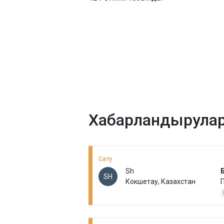
Хабарландырула
Сату
Sh
SH
Кокшетау, Казахстан