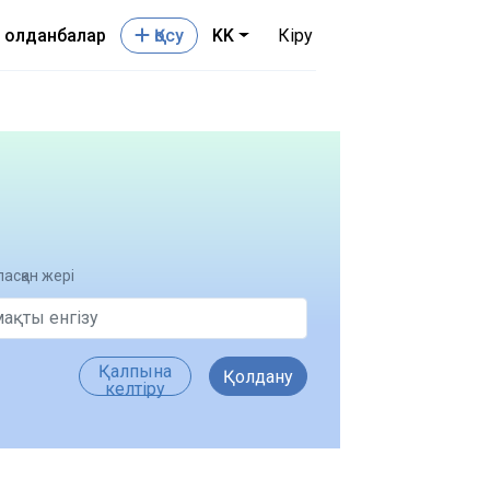
Қолданбалар
Қосу
KK
Кіру
асқан жері
Қалпына
Қолдану
келтіру