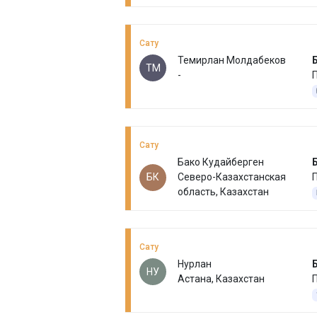
Сату
Темирлан Молдабеков
ТМ
-
П
Сату
Бако Кудайберген
БК
Северо-Казахстанская
П
область, Казахстан
Сату
Нурлан
НУ
Астана, Казахстан