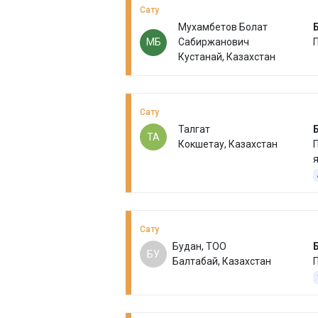
Сату
Мухамбетов Болат
МБ
Сабиржанович
Кустанай, Казахстан
Сату
Талгат
ТА
Кокшетау, Казахстан
П
я
г
т
Сату
Будан, ТОО
БУ
Балтабай, Казахстан
П