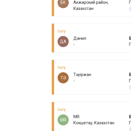
БК
Акжарский район,
П
Казахстан
Сату
Данил
ДА
-
Сату
Тәуіржан
ТӘ
-
Сату
MR
MR
Кокшетау, Казахстан
П