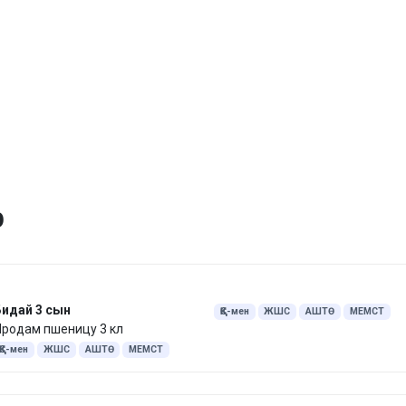
р
Бидай 3 сын
ҚҚС-мен
ЖШС
АШТӨ
МЕМСТ
Продам пшеницу 3 кл
ҚҚС-мен
ЖШС
АШТӨ
МЕМСТ