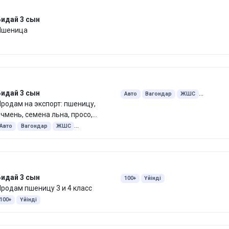
Бидай 3 сын
Пшеница
Бидай 3 сын
Авто
Вагондар
ЖШС
родам на экспорт: пшеницу,
Экспорт Қытай
Экспорт Иран
чмень, семена льна, просо,
Экспорт Өзбекстан
орох, рапс, горчицу, чечевицу и
Авто
Вагондар
ЖШС
Экспорт Тәжікстан
. д.
Экспорт Қытай
Экспорт Иран
Экспорт Өзбекстан
Экспорт Тәжікстан
Бидай 3 сын
100+
Үйінді
родам пшеницу 3 и 4 класс
100+
Үйінді