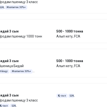
родам пшеницу 3 класс
ШҚ
Желімтек 30%+
Бидай 3 сын
500 - 1000 тонна
Продам пшеницу 1000 тонн
Алып кету, FCA
Бидай 3 сын
500 - 1000 тонна
Пшеница Бидай
Алып кету, FCA
Үйінді
Желімтек 30%+
Құжаттарсыз
Құжаттармен
Бидай 3 сын
ҚҚС-сыз
ШҚ
родам пшеницу 3 класс
ҚҚС-сыз
ШҚ