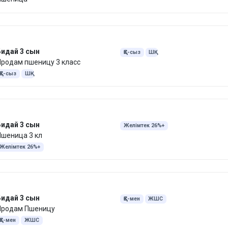
Бидай 3 сын
ҚҚС-сыз
ШҚ
родам пшеницу 3 класс
ҚҚС-сыз
ШҚ
Бидай 3 сын
Желімтек 26%+
шеница 3 кл
Желімтек 26%+
Бидай 3 сын
ҚҚС-мен
ЖШС
Продам Пшеницу
ҚҚС-мен
ЖШС