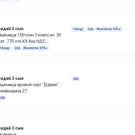
Бидай 3 сын
Үйінді
ШҚ
Желімтек 30%+
шеница 150тонн 3 класс кл. 30
ат. 770 отк КХ без НДС.
Самовывоз до ближайшего
Үйінді
ШҚ
Желімтек 30%+
элеватор 45км
Бидай 3 сын
ШҚ
шеница яровой сорт "Дария",
лейковина 27
ШҚ
Бидай 3 сын
Пшеница