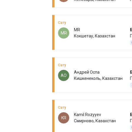
Сату
MR
MR
Кокшетау, Казахстан
П
Сату
Андрей Оспа
АО
Кишкенеколь, Казахстан
П
Сату
Kamil Rozyyev
KR
Смирново, Казахстан