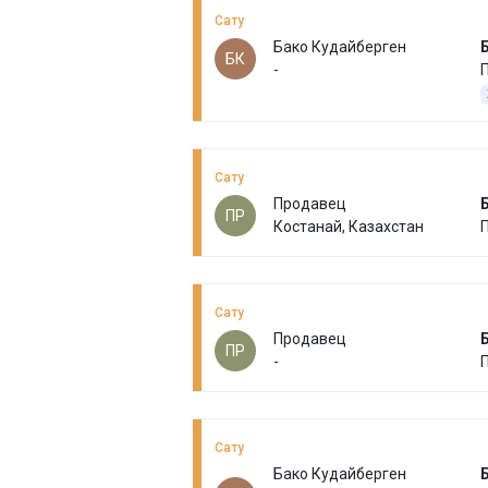
Сату
Бако Кудайберген
БК
-
Сату
Продавец
ПР
Костанай, Казахстан
Сату
Продавец
ПР
-
Сату
Бако Кудайберген