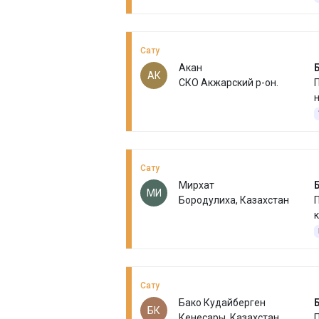
Сату
Акан
АК
СКО Акжарский р-он.
П
н
Сату
Мирхат
МИ
Бородулиха, Казахстан
П
к
Сату
Бако Кудайберген
БК
Кенесары, Казахстан