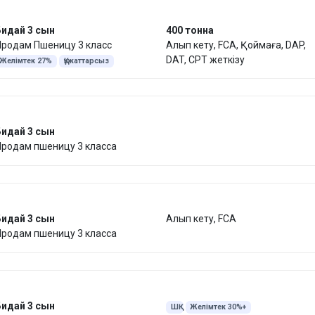
Бидай 3 сын
400 тонна
Продам Пшеницу 3 класс
Алып кету, FCA, Қоймаға, DAP,
DAT, CPT жеткізу
Желімтек 27%
Құжаттарсыз
Бидай 3 сын
Продам пшеницу 3 класса
Бидай 3 сын
Алып кету, FCA
Продам пшеницу 3 класса
Бидай 3 сын
ШҚ
Желімтек 30%+