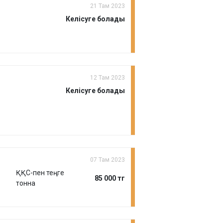
21 Там 2023
Келісуге болады
12 Там 2023
Келісуге болады
07 Там 2023
ҚҚС-пен теңге
85 000 тг
тонна