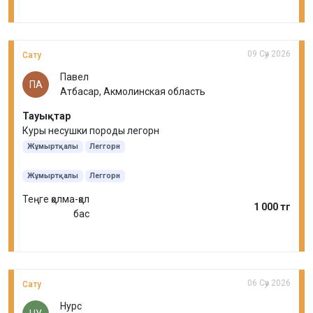
09 Сәу 2026
Сату
Павел
ПА
Атбасар, Акмолинская область
Тауықтар
Куры несушки породы легорн
Жұмыртқалы
Леггорн
Жұмыртқалы
Леггорн
Теңге қолма-қол
1 000 тг
бас
06 Сәу 2026
Сату
Нурс