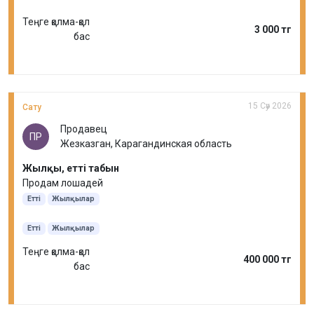
Теңге қолма-қол
3 000 тг
бас
15 Сәу 2026
Сату
Продавец
ПР
Жезказган, Карагандинская область
Жылқы, етті табын
Продам лошадей
Етті
Жылқылар
Етті
Жылқылар
Теңге қолма-қол
400 000 тг
бас