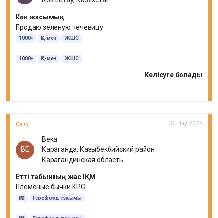
Кокшетау, Казахстан
Көк жасымық
Продаю зеленую чечевицу
1000+
ҚҚС-мен
ЖШС
1000+
ҚҚС-мен
ЖШС
Келісуге болады
30 Нау 2026
Сату
Века
ВЕ
Караганда, Казыбекбийский район
Карагандинская область
Етті табынның жас ІҚМ
Племеные бычки КРС
ІҚМ
Герефорд тұқымы