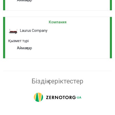
Компания
Laurus Company
Қызмет түрі
Аймақтар
Біздің серіктестер