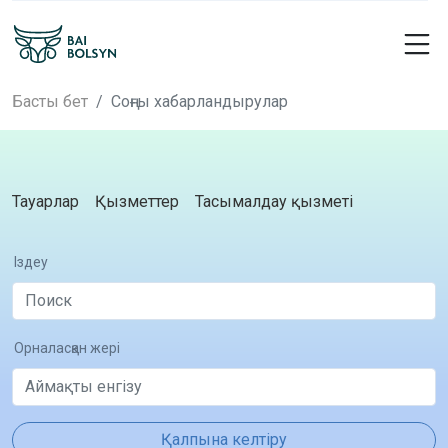
Басты бет
Соңғы хабарландырулар
Тауарлар
Қызметтер
Тасымалдау қызметі
Іздеу
Орналасқан жері
Қалпына келтіру