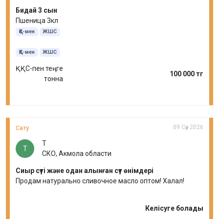
Бидай 3 сын
Пшеница 3кл
ҚҚС-мен
ЖШС
ҚҚС-мен
ЖШС
ҚҚС-пен теңге
100 000 тг
тонна
09 Сәу 2026
Сату
Т
Т
СКО, Акмола области
Сиыр сүті және одан алынған сүт өнімдері
Продам натурально сливочное масло оптом! Халал!
Келісуге болады