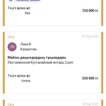
ІҚМ
Герефорд тұқымы
Теңге қолма-қол
720 000 тг
бас
27 Нау 2026
Сату
Лика N
ЛN
Казахстан
Майлы дақылдардың тұқымдары
Лен семенной Кустанайский янтарь 2 реп.
Теңге қолма-қол
330 000 тг
тонна
26 Нау 2026
Сату