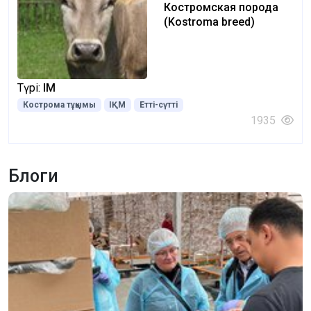
Костромская порода
(Kostroma breed)
Түрі:
ІҚМ
Кострома тұқымы
ІҚМ
Етті-сүтті
1935
Блоги