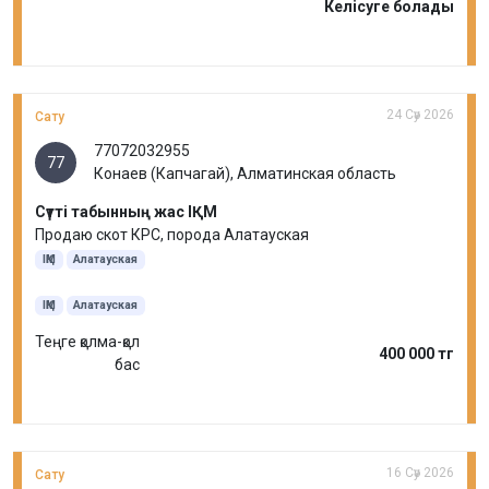
Келісуге болады
24 Сәу 2026
Сату
77072032955
77
Конаев (Капчагай), Алматинская область
Сүтті табынның жас ІҚМ
Продаю скот КРС, порода Алатауская
ІҚМ
Алатауская
ІҚМ
Алатауская
Теңге қолма-қол
400 000 тг
бас
16 Сәу 2026
Сату