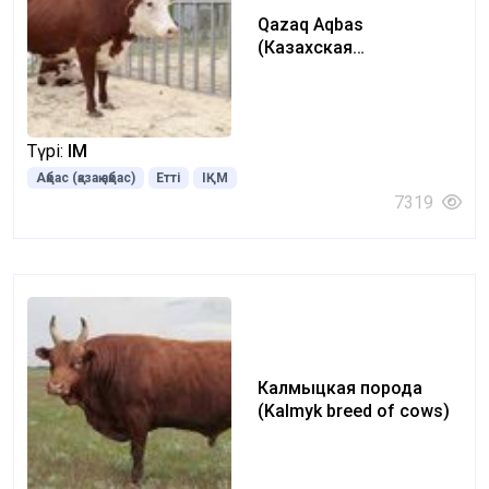
Qazaq Aqbas
(Казахская
белоголовая) (Kazakh
white-headed)
Түрі:
ІҚМ
Ақбас (қазақ ақбас)
Етті
ІҚМ
7319
Калмыцкая порода
(Kalmyk breed of cows)