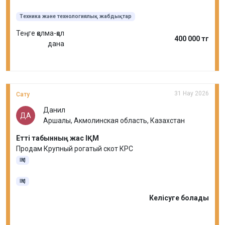
Техника және технологиялық жабдықтар
Теңге қолма-қол
400 000 тг
дана
31 Нау 2026
Сату
Данил
ДА
Аршалы, Акмолинская область, Казахстан
Етті табынның жас ІҚМ
Продам Крупный рогатый скот КРС
ІҚМ
ІҚМ
Келісуге болады