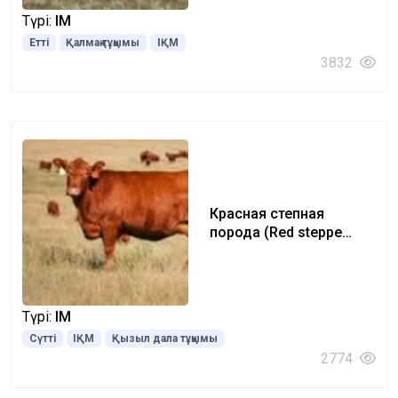
Түрі:
ІҚМ
Етті
Қалмақ тұқымы
ІҚМ
3832
Красная степная
порода (Red steppe
breed)
Түрі:
ІҚМ
Сүтті
ІҚМ
Қызыл дала тұқымы
2774