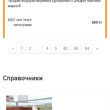
Продаю водорастворимое удобрения «Сульфат Магния»
марка В
ҚҚС-сыз теңге
650 тг
килограмм
«
1
2
...
4
5
82
83
84
»
Справочники