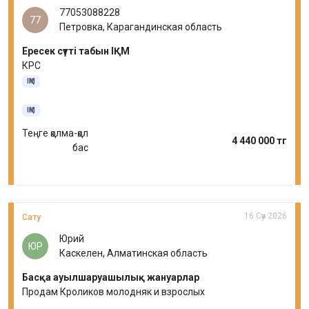
77053088228
77
Петровка, Карагандинская область
Ересек сүтті табын ІҚМ
КРС
ІҚМ
ІҚМ
Теңге қолма-қол
4 440 000 тг
бас
16 Сәу 2026
Сату
Юрий
ЮР
Каскелен, Алматинская область
Басқа ауылшаруашылық жануарлар
Продам Кроликов молодняк и взрослых