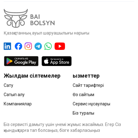
Қазақстанның ауыл шаруашылығы нарығы
Жылдам сілтемелер
Қызметтер
Сату
Сайт тарифтері
Сатып алу
Өз сайтым
Компаниялар
Сервис нұсқаулары
Біз туралы
Біз сервисті дамыту үшін үнемі жұмыс жасаймыз. Егер Сіз
қиындықтарға тап болсаңыз, бізге хабарласыңыз