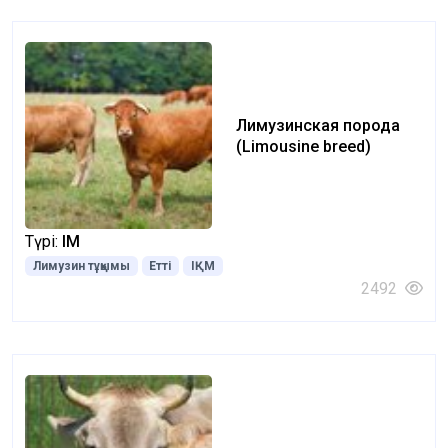
Лимузинская порода
(Limousine breed)
Түрі:
ІҚМ
Лимузин тұқымы
Етті
ІҚМ
2492