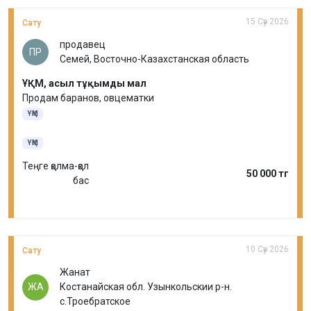
15 Сәу 2026
Сату
продавец
ПР
Семей, Восточно-Казахстанская область
ҰҚМ, асыл тұқымды мал
Продам баранов, овцематки
ҰҚМ
ҰҚМ
Теңге қолма-қол
50 000 тг
бас
10 Сәу 2026
Сату
Жанат
ЖА
Костанайская обл. Узынкольскии р-н.
с.Троебратское