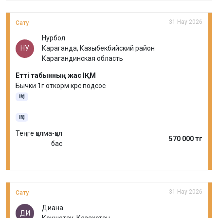
31 Нау 2026
Сату
Нурбол
НУ
Караганда, Казыбекбийский район
Карагандинская область
Етті табынның жас ІҚМ
Бычки 1г откорм крс подсос
ІҚМ
ІҚМ
Теңге қолма-қол
570 000 тг
бас
31 Нау 2026
Сату
Диана
ДИ