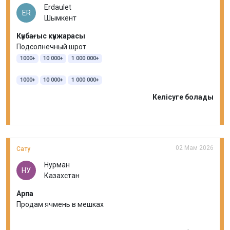
Erdaulet
ER
Шымкент
Күнбағыс күнжарасы
Подсолнечный шрот
1000+
10 000+
1 000 000+
1000+
10 000+
1 000 000+
Келісуге болады
02 Мам 2026
Сату
Нурман
НУ
Казахстан
Арпа
Продам ячмень в мешках