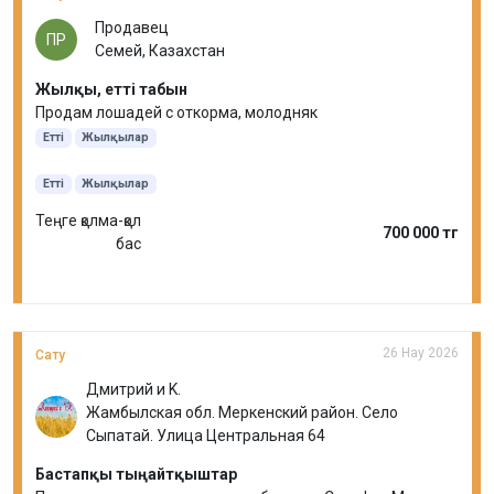
Продавец
ПР
Семей, Казахстан
Жылқы, етті табын
Продам лошадей с откорма, молодняк
Етті
Жылқылар
Етті
Жылқылар
Теңге қолма-қол
700 000 тг
бас
26 Нау 2026
Сату
Дмитрий и K.
Жамбылская обл. Меркенский район. Село
Сыпатай. Улица Центральная 64
Бастапқы тыңайтқыштар