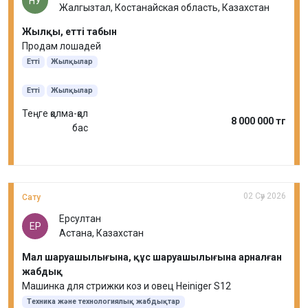
НУ
Жалгызтал, Костанайская область, Казахстан
Жылқы, етті табын
Продам лошадей
Етті
Жылқылар
Етті
Жылқылар
Теңге қолма-қол
8 000 000 тг
бас
02 Сәу 2026
Сату
Ерсултан
ЕР
Астана, Казахстан
Мал шаруашылығына, құс шаруашылығына арналған
жабдық
Машинка для стрижки коз и овец Heiniger S12
Техника және технологиялық жабдықтар