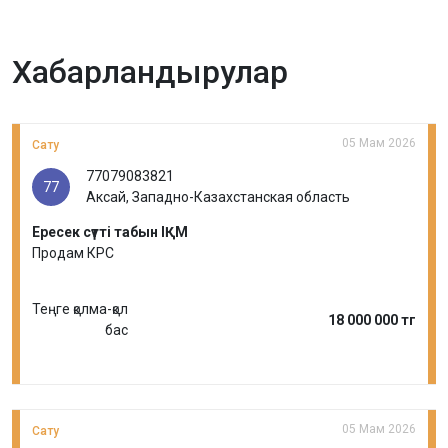
Хабарландырулар
05 Мам 2026
Сату
77079083821
77
Аксай, Западно-Казахстанская область
Ересек сүтті табын ІҚМ
Продам КРС
Теңге қолма-қол
18 000 000 тг
бас
05 Мам 2026
Сату