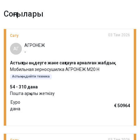
Соңғылары
03 Там 2026
Сату
АГРОНЕЖ
АГ
-
Астықты өңдеуге және сақтауға арналған жабдық
Мобильная зерносушилка АГРОНЕЖ М20 Н
Астық өңдейтін техника
54 - 310 дана
Пошта арқылы жеткізу
Еуро
€ 50964
дана
03 Там 2026