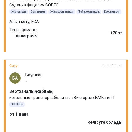
Суданка Фацелия СОРГО
Жоңышқа
Эспарцет
Жемшөп дақыл
Түйежоңышқа
Еркекшөп
Қылтықсыз арпабас
Судан шөбі
Алып кету, FCA
Теңге қолма-қол
170 тг
килограмм
21 Шіл 2026
Сату
Бауржан
БА
-
Зертханалық жабдық
котельные транспортабельные «Виктория» БМК тип 1
10 000+
от 1 дана
Келісуге болады