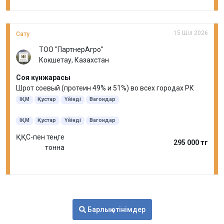
15 Шіл 2026
Сату
ТОО "ПартнерАгро"
Кокшетау, Казахстан
Соя күнжарасы
Шрот соевый (протеин 49% и 51%) во всех городах РК
ІҚМ
Құстар
Үйінді
Вагондар
ІҚМ
Құстар
Үйінді
Вагондар
ҚҚС-пен теңге
295 000 тг
тонна
Барлық өтінімдер