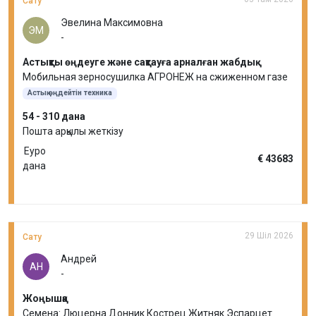
Сату
Эвелина Максимовна
ЭМ
-
Астықты өңдеуге және сақтауға арналған жабдық
Мобильная зерносушилка АГРОНЕЖ на сжиженном газе
Астық өңдейтін техника
54 - 310 дана
Пошта арқылы жеткізу
Еуро
€ 43683
дана
29 Шіл 2026
Сату
Андрей
АН
-
Жоңышқа
Семена: Люцерна Донник Кострец Житняк Эспарцет