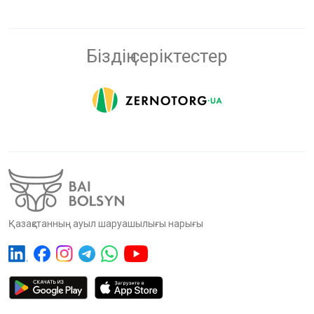
Біздің серіктестер
Қазақстанның ауыл шаруашылығы нарығы