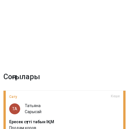
Соңғылары
Кеше
Сату
Татьяна
ТА
Сарысай
Ересек сүтті табын ІҚМ
Продам коров