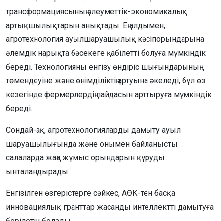
трансформациясының әлеуметтік-экономикалық
артықшылықтарын анықтады. Ең алдымен,
агротехнология ауылшаруашылық кәсіпорындарына
әлемдік нарықта бәсекеге қабілетті болуға мүмкіндік
береді. Технологияны енгізу өндіріс шығындарының
төмендеуіне және өнімділіктің артуына әкеледі, бұл өз
кезегінде фермерлердің пайдасын арттыруға мүмкіндік
береді.
Сондай-ақ, агротехнологияларды дамыту ауыл
шаруашылығында және онымен байланысты
салаларда жаңа жұмыс орындарын құруды
ынталандырады.
Енгізілген өзгерістерге сәйкес, АӨК-тен басқа
инновациялық гранттар жасанды интеллектті дамытуға
берілетін болады.