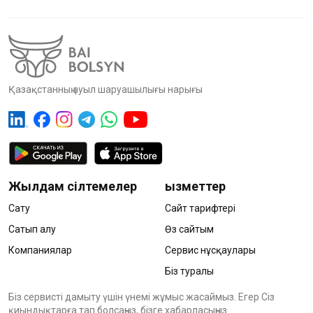
Қазақстанның ауыл шаруашылығы нарығы
Жылдам сілтемелер
Қызметтер
Сату
Сайт тарифтері
Сатып алу
Өз сайтым
Компаниялар
Сервис нұсқаулары
Біз туралы
Біз сервисті дамыту үшін үнемі жұмыс жасаймыз. Егер Сіз
қиындықтарға тап болсаңыз, бізге хабарласыңыз