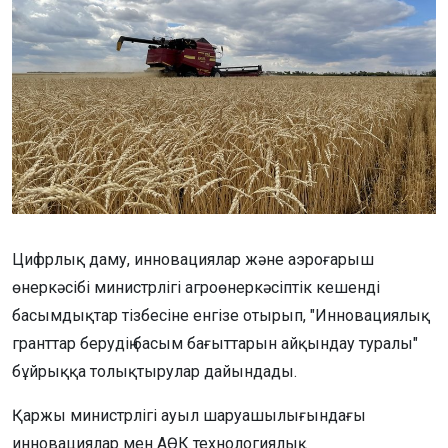
Цифрлық даму, инновациялар және аэроғарыш
өнеркәсібі министрлігі агроөнеркәсіптік кешенді
басымдықтар тізбесіне енгізе отырып, "Инновациялық
гранттар берудің басым бағыттарын айқындау туралы"
бұйрыққа толықтырулар дайындады.
Қаржы министрлігі ауыл шаруашылығындағы
инновациялар мен АӨК технологиялық