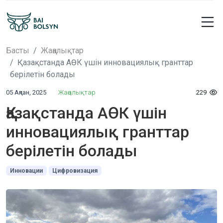
Басты
Жаңалықтар
Қазақстанда АӨК үшін инновациялық гранттар
берілетін болады
05 Ақпан, 2025
Жаңалықтар
229
Қазақстанда АӨК үшін
инновациялық гранттар
берілетін болады
Инновации
Цифровизация