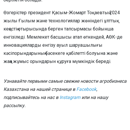
Өзгерістер президент Қасым-Жомарт Тоқаевтың 2024
жылы Ғылым және технологиялар жөніндегі ұлттық
кеңестің отырысында берген тапсырмасы бойынша
енгізіледі. Мемлекет басшысы атап өткендей, АӨК-де
инновацияларды енгізу ауыл шаруашылығы
кәсіпорындарының бәсекеге қабілетті болуына және
жаңа жұмыс орындарын құруға мүмкіндік береді.
Узнавайте первыми самые свежие новости агробизнеса
Казахстана на нашей странице в
Facebook
,
подписывайтесь на нас в
Instagram
или на нашу
рассылку.