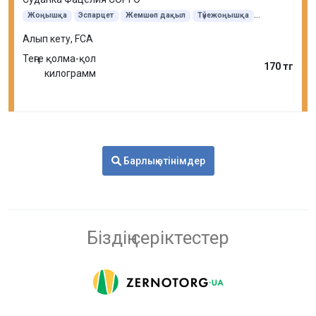
Жоңышқа
Эспарцет
Жемшөп дақыл
Түйежоңышқа
Еркекшөп
Қылтықсыз арпабас
Судан шөбі
Алып кету, FCA
Теңге қолма-қол
170 тг
килограмм
Барлық өтінімдер
Біздің серіктестер