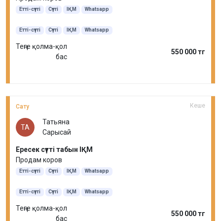
Етті-сүтті
Сүтті
ІҚМ
Whatsapp
Етті-сүтті
Сүтті
ІҚМ
Whatsapp
Теңге қолма-қол
550 000 тг
бас
Кеше
Сату
Татьяна
ТА
Сарысай
Ересек сүтті табын ІҚМ
Продам коров
Етті-сүтті
Сүтті
ІҚМ
Whatsapp
Етті-сүтті
Сүтті
ІҚМ
Whatsapp
Теңге қолма-қол
550 000 тг
бас