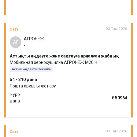
03 Там 2026
Сату
АГРОНЕЖ
АГ
-
Астықты өңдеуге және сақтауға арналған жабдық
Мобильная зерносушилка АГРОНЕЖ М20 Н
Астық өңдейтін техника
54 - 310 дана
Пошта арқылы жеткізу
Еуро
€ 50964
дана
03 Там 2026
Сату