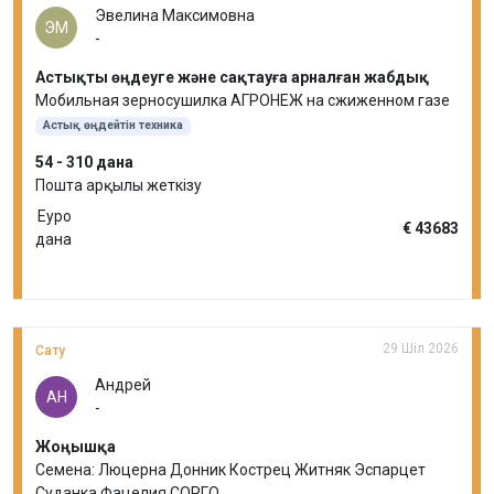
Эвелина Максимовна
ЭМ
-
Астықты өңдеуге және сақтауға арналған жабдық
Мобильная зерносушилка АГРОНЕЖ на сжиженном газе
Астық өңдейтін техника
54 - 310 дана
Пошта арқылы жеткізу
Еуро
€ 43683
дана
29 Шіл 2026
Сату
Андрей
АН
-
Жоңышқа
Семена: Люцерна Донник Кострец Житняк Эспарцет
Суданка Фацелия СОРГО