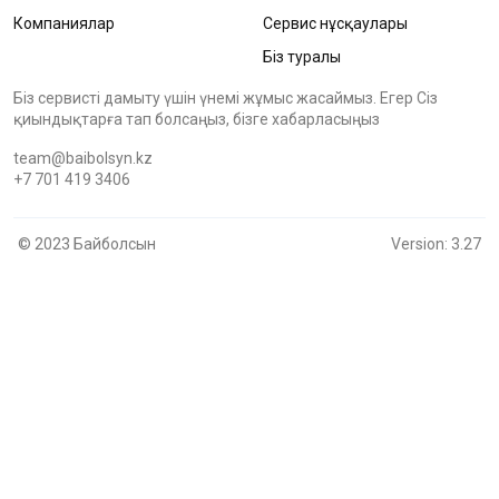
Компаниялар
Сервис нұсқаулары
Біз туралы
Біз сервисті дамыту үшін үнемі жұмыс жасаймыз. Егер Сіз
қиындықтарға тап болсаңыз, бізге хабарласыңыз
team@baibolsyn.kz
+7 701 419 3406
© 2023 Байболсын
Version: 3.27