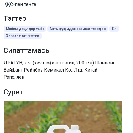
ҚҚС-пен теңге
Тэгтер
Майлы дақылдар үшін
Астық тұқымдас арамшөптерден
5 л
Хизалофоп-п-этил
Сипаттамасы
ДРАГУН, к.э. (хизалофоп-п-этил, 200 г/л) Шандонг
Вейфанг Рейнбоу Кемикал Ко., Лтд, Китай
Рапс, лен
Сурет