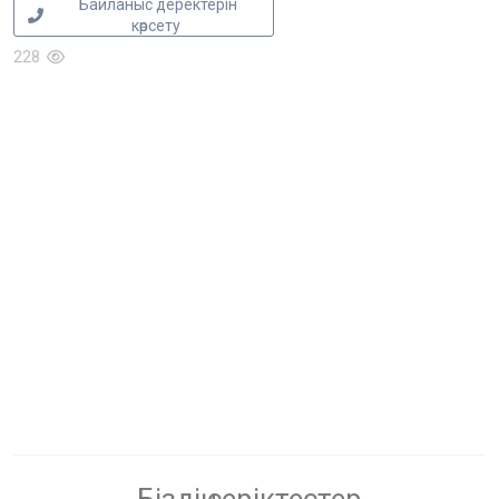
Байланыс деректерін
көрсету
228