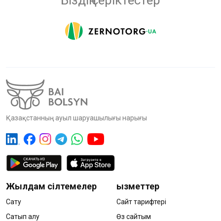
Біздің серіктестер
Қазақстанның ауыл шаруашылығы нарығы
Жылдам сілтемелер
Қызметтер
Сату
Сайт тарифтері
Сатып алу
Өз сайтым