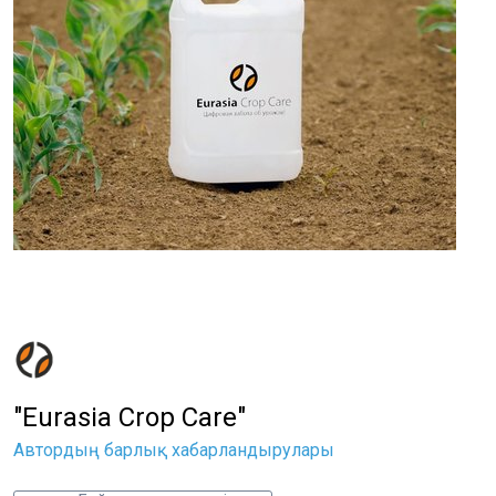
"Eurasia Crop Care"
Автордың барлық хабарландырулары