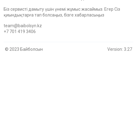
Біз сервисті дамыту үшін үнемі жұмыс жасаймыз. Егер Сіз
қиындықтарға тап болсаңыз, бізге хабарласыңыз
team@baibolsyn.kz
+7 701 419 3406
© 2023 Байболсын
Version: 3.27