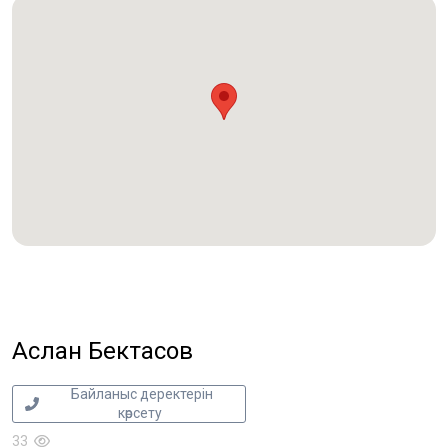
Аслан Бектасов
Байланыс деректерін
көрсету
33