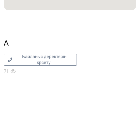
А
Байланыс деректерін
көрсету
71