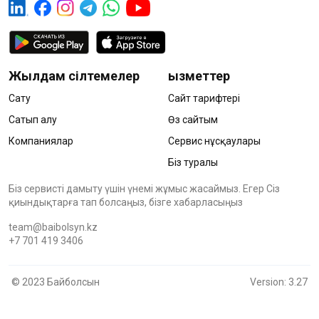
Жылдам сілтемелер
Қызметтер
Сату
Сайт тарифтері
Сатып алу
Өз сайтым
Компаниялар
Сервис нұсқаулары
Біз туралы
Біз сервисті дамыту үшін үнемі жұмыс жасаймыз. Егер Сіз
қиындықтарға тап болсаңыз, бізге хабарласыңыз
team@baibolsyn.kz
+7 701 419 3406
© 2023 Байболсын
Version: 3.27