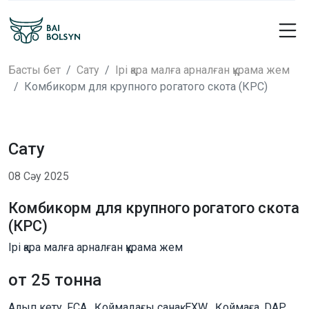
Басты бет
Сату
Ірі қара малға арналған құрама жем
Комбикорм для крупного рогатого скота (КРС)
Сату
08 Сәу 2025
Комбикорм для крупного рогатого скота
(КРС)
Ірі қара малға арналған құрама жем
от 25 тонна
Алып кету, FCA , Қоймадағы санақ, EXW , Қоймаға, DAP,