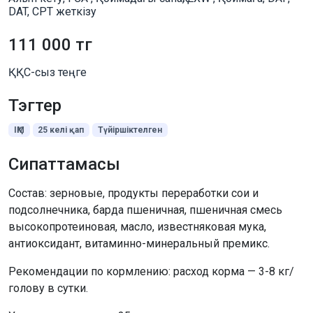
DAT, CPT жеткізу
111 000 тг
ҚҚС-сыз теңге
Тэгтер
ІҚМ
25 келі қап
Түйіршіктелген
Сипаттамасы
Состав: зерновые, продукты переработки сои и
подсолнечника, барда пшеничная, пшеничная смесь
высокопротеиновая, масло, известняковая мука,
антиоксидант, витаминно-минеральный премикс.
Рекомендации по кормлению: расход корма — 3-8 кг/
голову в сутки.