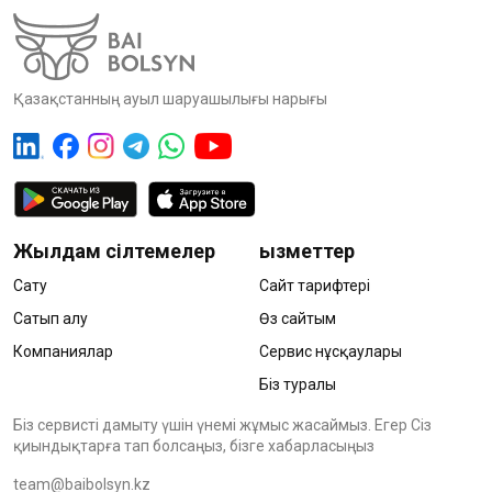
Қазақстанның ауыл шаруашылығы нарығы
Жылдам сілтемелер
Қызметтер
Сату
Сайт тарифтері
Сатып алу
Өз сайтым
Компаниялар
Сервис нұсқаулары
Біз туралы
Біз сервисті дамыту үшін үнемі жұмыс жасаймыз. Егер Сіз
қиындықтарға тап болсаңыз, бізге хабарласыңыз
team@baibolsyn.kz