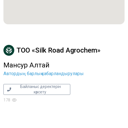
ТОО «Silk Road Agrochem»
Мансур Алтай
Автордың барлық хабарландырулары
Байланыс деректерін
көрсету
178