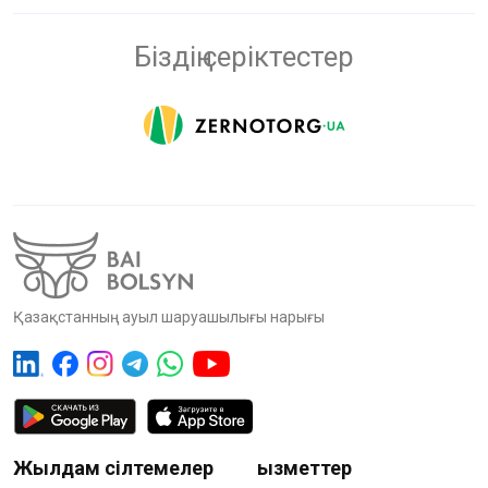
Біздің серіктестер
Қазақстанның ауыл шаруашылығы нарығы
Жылдам сілтемелер
Қызметтер