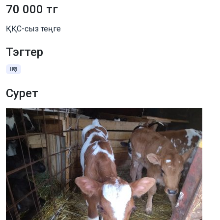
70 000 тг
ҚҚС-сыз теңге
Тэгтер
ІҚМ
Сурет