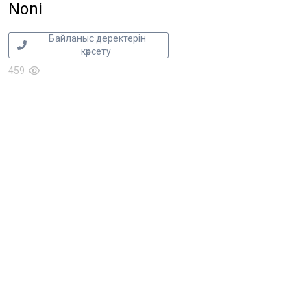
Noni
Байланыс деректерін
көрсету
459