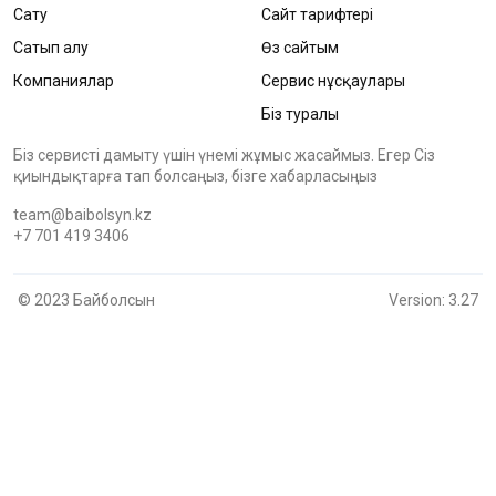
Сату
Сайт тарифтері
Сатып алу
Өз сайтым
Компаниялар
Сервис нұсқаулары
Біз туралы
Біз сервисті дамыту үшін үнемі жұмыс жасаймыз. Егер Сіз
қиындықтарға тап болсаңыз, бізге хабарласыңыз
team@baibolsyn.kz
+7 701 419 3406
© 2023 Байболсын
Version: 3.27