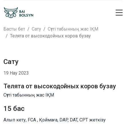
Басты бет
Сату
Сүтті табынның жас ІҚМ
Телята от высокодойных коров бузау
Сату
19 Нау 2023
Телята от высокодойных коров бузау
Сүтті табынның жас ІҚМ
15 бас
Алып кету, FCA , Қоймаға, DAP, DAT, CPT жеткізу