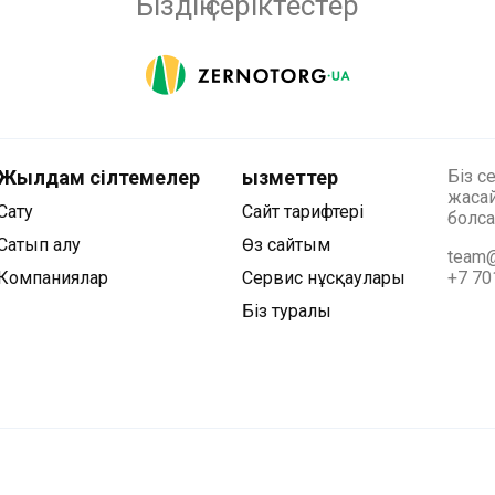
Біздің серіктестер
Жылдам сілтемелер
Қызметтер
Біз с
жасай
Сату
Сайт тарифтері
болса
Сатып алу
Өз сайтым
team@
Компаниялар
Сервис нұсқаулары
+7 70
Біз туралы