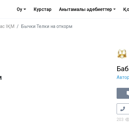
Оқу
Курстар
Анықтамалық әдебиеттер
Қо
жас ІҚМ
Бычки Телки на откорм
Баб
м
Авто
203