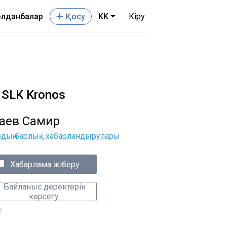
лданбалар
Қосу
KK
Кіру
SLK Kronos
аев Самир
рдың барлық хабарландырулары
Хабарлама жіберу
Байланыс деректерін
көрсету