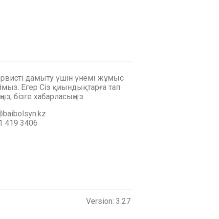
ервисті дамыту үшін үнемі жұмыс
мыз. Егер Сіз қиындықтарға тап
ңыз, бізге хабарласыңыз
baibolsyn.kz
1 419 3406
Version: 3.27