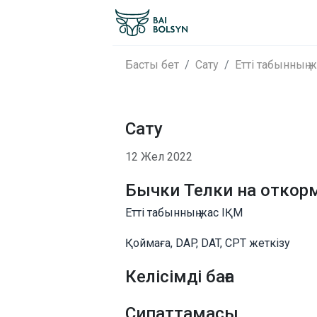
Басты бет
Сату
Етті табынның 
Сату
12 Жел 2022
Бычки Телки на откор
Етті табынның жас ІҚМ
Қоймаға, DAP, DAT, CPT жеткізу
Келісімді баға
Сипаттамасы