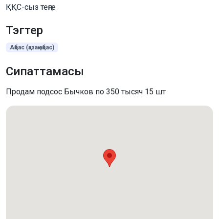
ҚҚС-сыз теңге
Тэгтер
Ақбас (қазақ ақбас)
Сипаттамасы
Продам подсос Бычков по 350 тысяч 15 шт