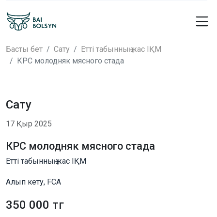
Басты бет
Сату
Етті табынның жас ІҚМ
КРС молодняк мясного стада
Сату
17 Қыр 2025
КРС молодняк мясного стада
Етті табынның жас ІҚМ
Алып кету, FCA
350 000 тг