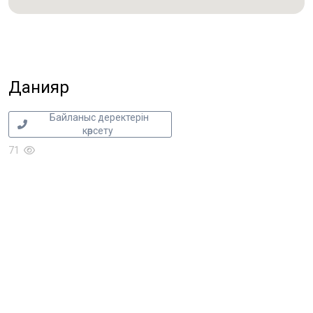
Данияр
Байланыс деректерін
көрсету
71