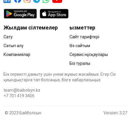
Жылдам сілтемелер
Қызметтер
Сату
Сайт тарифтері
Сатып алу
Өз сайтым
Компаниялар
Сервис нұсқаулары
Біз туралы
Біз сервисті дамыту үшін үнемі жұмыс жасаймыз. Егер Сіз
қиындықтарға тап болсаңыз, бізге хабарласыңыз
team@baibolsyn.kz
+7 701 419 3406
© 2023 Байболсын
Version: 3.27