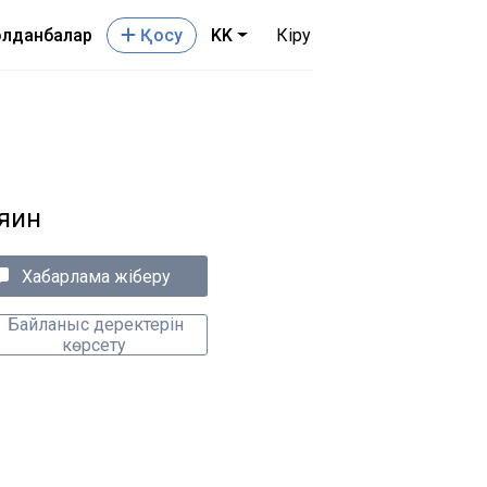
лданбалар
Қосу
KK
Кіру
яин
Хабарлама жіберу
Байланыс деректерін
көрсету