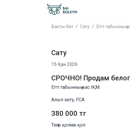
Басты бет
Сату
Етті табынның 
Сату
15 Қан 2026
СРОЧНО! Продам белог
Етті табынның жас ІҚМ
Алып кету, FCA
380 000 тг
Теңге қолма-қол