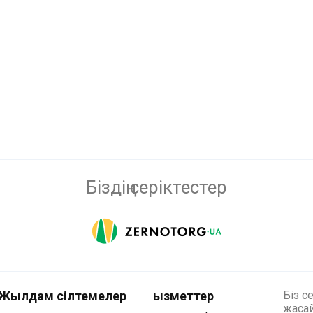
Біздің серіктестер
Жылдам сілтемелер
Қызметтер
Біз с
жасай