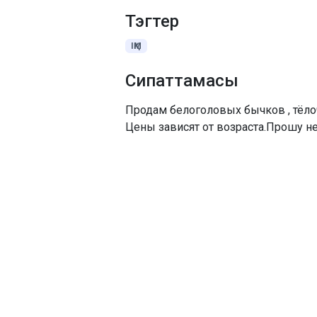
Тэгтер
ІҚМ
Сипаттамасы
Продам белоголовых бычков , тёло
Цены зависят от возраста.Прошу н