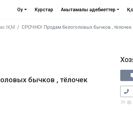
Оқу
Курстар
Анықтамалық әдебиеттер
Қо
жас ІҚМ
СРОЧНО! Продам белоголовых бычков , тёлочек
Хоз
оловых бычков , тёлочек
79