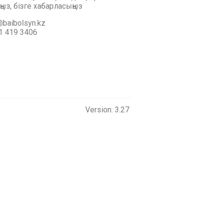
ңыз, бізге хабарласыңыз
baibolsyn.kz
1 419 3406
Version: 3.27