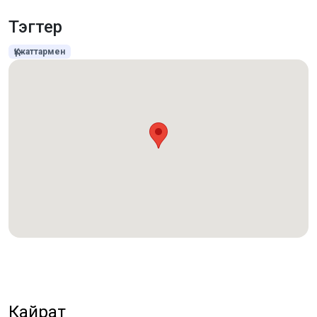
Тэгтер
Құжаттармен
Кайрат