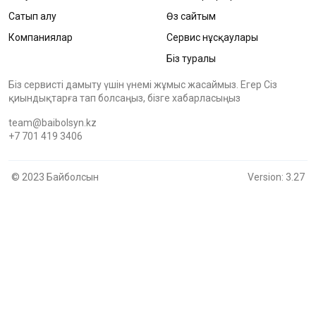
Сатып алу
Өз сайтым
Компаниялар
Сервис нұсқаулары
Біз туралы
Біз сервисті дамыту үшін үнемі жұмыс жасаймыз. Егер Сіз
қиындықтарға тап болсаңыз, бізге хабарласыңыз
team@baibolsyn.kz
+7 701 419 3406
© 2023 Байболсын
Version: 3.27