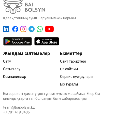
Қазақстанның ауыл шаруашылығы нарығы
Жылдам сілтемелер
Қызметтер
Сату
Сайт тарифтері
Сатып алу
Өз сайтым
Компаниялар
Сервис нұсқаулары
Біз туралы
Біз сервисті дамыту үшін үнемі жұмыс жасаймыз. Егер Сіз
қиындықтарға тап болсаңыз, бізге хабарласыңыз
team@baibolsyn.kz
+7 701 419 3406