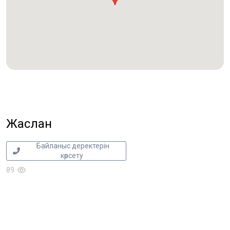
Жаслан
Байланыс деректерін
көрсету
89