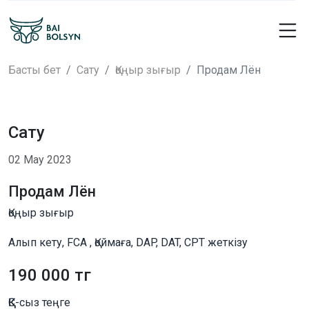
Басты бет
Сату
Қоңыр зығыр
Продам Лён
Сату
02 Мау 2023
Продам Лён
Қоңыр зығыр
Алып кету, FCA , Қоймаға, DAP, DAT, CPT жеткізу
190 000 тг
ҚҚС-сыз теңге