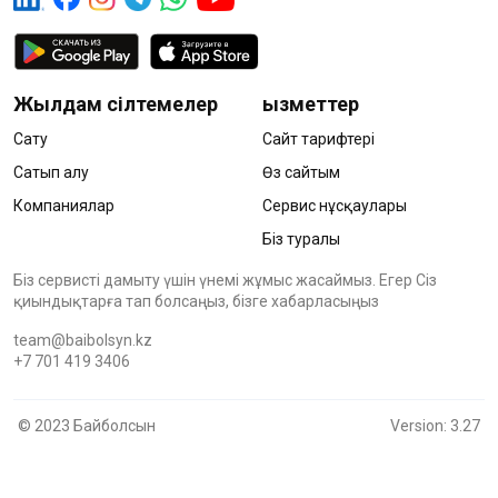
Жылдам сілтемелер
Қызметтер
Сату
Сайт тарифтері
Сатып алу
Өз сайтым
Компаниялар
Сервис нұсқаулары
Біз туралы
Біз сервисті дамыту үшін үнемі жұмыс жасаймыз. Егер Сіз
қиындықтарға тап болсаңыз, бізге хабарласыңыз
team@baibolsyn.kz
+7 701 419 3406
© 2023 Байболсын
Version: 3.27