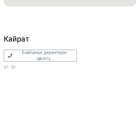
Кайрат
Байланыс деректерін
көрсету
89