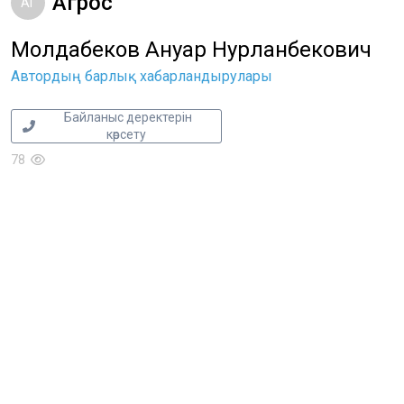
Агрос
АГ
Молдабеков Ануар Нурланбекович
Автордың барлық хабарландырулары
Байланыс деректерін
көрсету
78