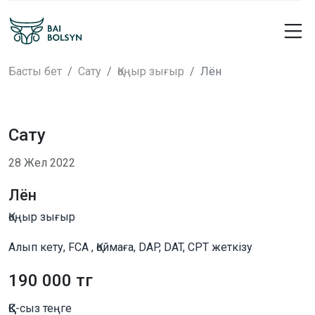
Басты бет
Сату
Қоңыр зығыр
Лён
Сату
28 Жел 2022
Лён
Қоңыр зығыр
Алып кету, FCA , Қоймаға, DAP, DAT, CPT жеткізу
190 000 тг
ҚҚС-сыз теңге