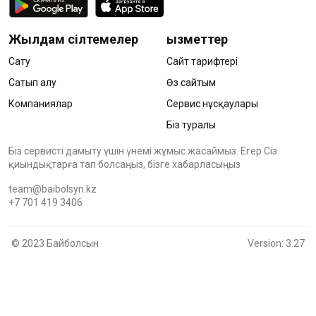
Жылдам сілтемелер
Қызметтер
Сату
Сайт тарифтері
Сатып алу
Өз сайтым
Компаниялар
Сервис нұсқаулары
Біз туралы
Біз сервисті дамыту үшін үнемі жұмыс жасаймыз. Егер Сіз
қиындықтарға тап болсаңыз, бізге хабарласыңыз
team@baibolsyn.kz
+7 701 419 3406
© 2023 Байболсын
Version: 3.27