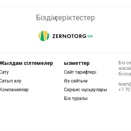
Біздің серіктестер
Жылдам сілтемелер
Қызметтер
Біз с
жасай
Сату
Сайт тарифтері
болса
Сатып алу
Өз сайтым
team@
Компаниялар
Сервис нұсқаулары
+7 70
Біз туралы