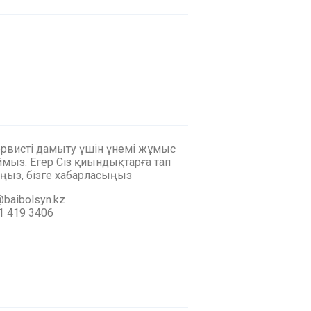
ервисті дамыту үшін үнемі жұмыс
мыз. Егер Сіз қиындықтарға тап
ңыз, бізге хабарласыңыз
baibolsyn.kz
1 419 3406