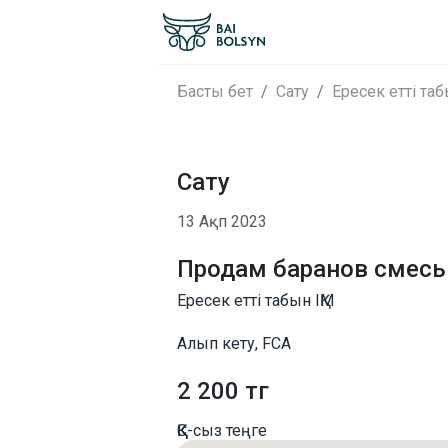
Басты бет
Сату
Ересек етті таб
Сату
13 Ақп 2023
Продам баранов смесь
Ересек етті табын ІҚМ
Алып кету, FCA
2 200 тг
ҚҚС-сыз теңге