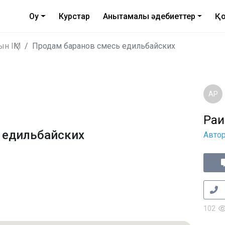
Оқу
Курстар
Анықтамалық әдебиеттер
Қо
ын ІҚМ
Продам баранов смесь едильбайских
АР
Раи
 едильбайских
Авто
102