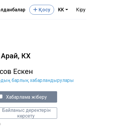
лданбалар
Қосу
KK
Кіру
Арай, КХ
сов Ескен
рдың барлық хабарландырулары
Хабарлама жіберу
Байланыс деректерін
көрсету