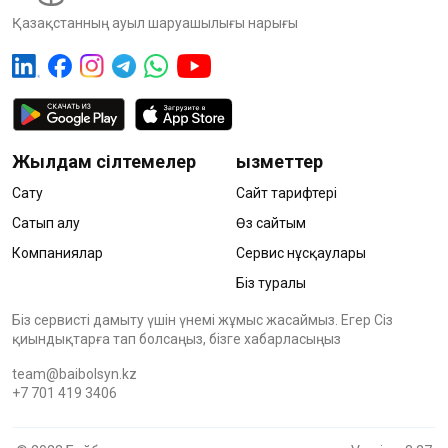
Қазақстанның ауыл шаруашылығы нарығы
Жылдам сілтемелер
Қызметтер
Сату
Сайт тарифтері
Сатып алу
Өз сайтым
Компаниялар
Сервис нұсқаулары
Біз туралы
Біз сервисті дамыту үшін үнемі жұмыс жасаймыз. Егер Сіз
қиындықтарға тап болсаңыз, бізге хабарласыңыз
team@baibolsyn.kz
+7 701 419 3406