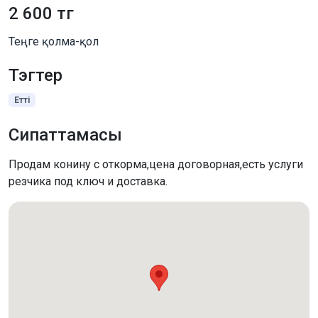
2 600 тг
Теңге қолма-қол
Тэгтер
Етті
Сипаттамасы
Продам конину с откорма,цена договорная,есть услуги
резчика под ключ и доставка.