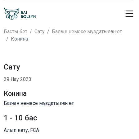
Басты бет
Сату
Балғын немесе мұздатылған ет
Конина
Сату
29 Нау 2023
Конина
Балғын немесе мұздатылған ет
1 - 10 бас
Алып кету, FCA