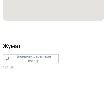
Жумат
Байланыс деректерін
көрсету
191