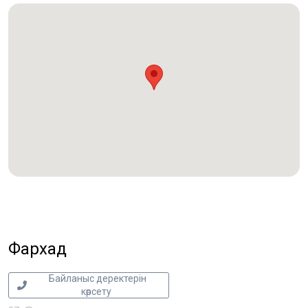
Фархад
Байланыс деректерін
көрсету