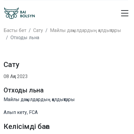
Басты бет
Сату
Майлы дақылдардың қалдықтары
Отходы льна
Сату
08 Ақп 2023
Отходы льна
Майлы дақылдардың қалдықтары
Алып кету, FCA
Келісімді баға