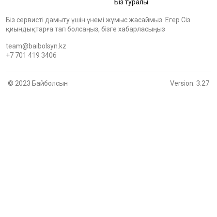
Біз туралы
Біз сервисті дамыту үшін үнемі жұмыс жасаймыз. Егер Сіз
қиындықтарға тап болсаңыз, бізге хабарласыңыз
team@baibolsyn.kz
+7 701 419 3406
© 2023 Байболсын
Version: 3.27