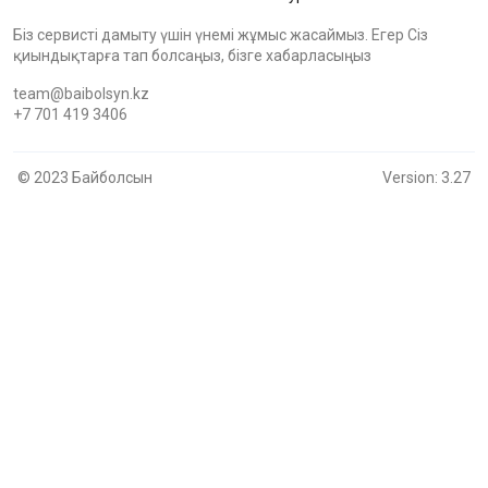
Біз сервисті дамыту үшін үнемі жұмыс жасаймыз. Егер Сіз
қиындықтарға тап болсаңыз, бізге хабарласыңыз
team@baibolsyn.kz
+7 701 419 3406
© 2023 Байболсын
Version: 3.27