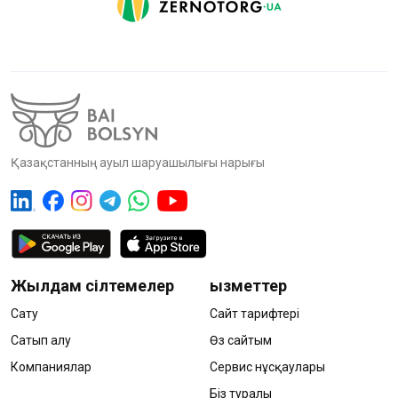
Қазақстанның ауыл шаруашылығы нарығы
Жылдам сілтемелер
Қызметтер
Сату
Сайт тарифтері
Сатып алу
Өз сайтым
Компаниялар
Сервис нұсқаулары
Біз туралы