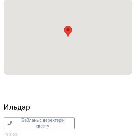
Ильдар
Байланыс деректерін
көрсету
190