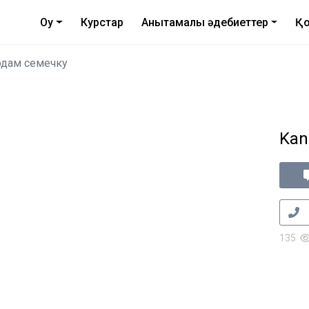
Оқу
Курстар
Анықтамалық әдебиеттер
Қо
дам семечку
Kan
135