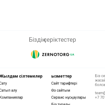
Біздің серіктестер
Жылдам сілтемелер
Қызметтер
Біз с
жасай
Сату
Сайт тарифтері
болса
Сатып алу
Өз сайтым
team@
Компаниялар
Сервис нұсқаулары
+7 70
Біз туралы