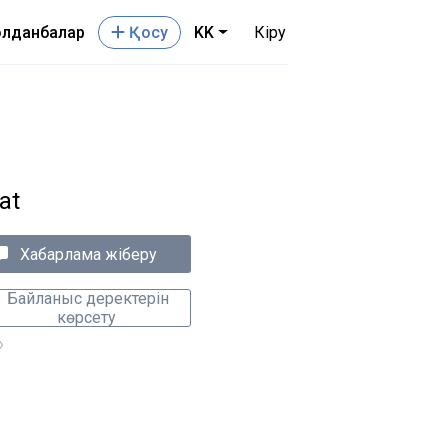
лданбалар
Қосу
KK
Кіру
at
Хабарлама жіберу
Байланыс деректерін
көрсету