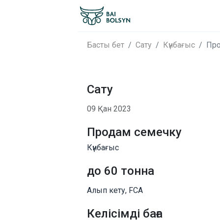
Басты бет
Сату
Күнбағыс
Про
Сату
09 Қан 2023
Продам семечку
Күнбағыс
до 60 тонна
Алып кету, FCA
Келісімді баға