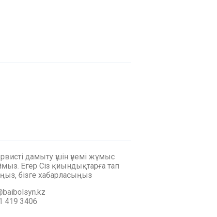
ервисті дамыту үшін үнемі жұмыс
мыз. Егер Сіз қиындықтарға тап
ңыз, бізге хабарласыңыз
baibolsyn.kz
1 419 3406