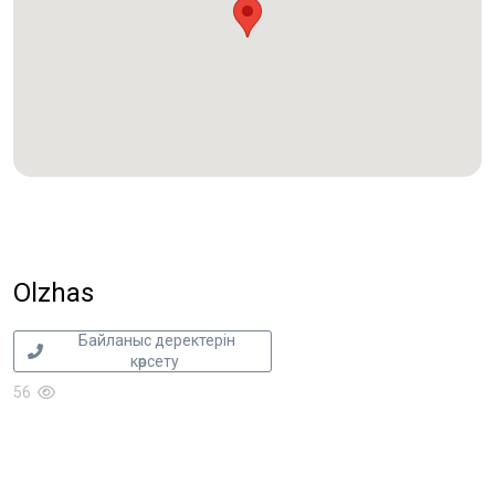
Olzhas
Байланыс деректерін
көрсету
56