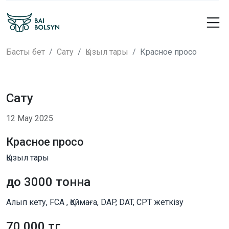
Басты бет
Сату
Қызыл тары
Красное просо
Сату
12 Мау 2025
Красное просо
Қызыл тары
до 3000 тонна
Алып кету, FCA , Қоймаға, DAP, DAT, CPT жеткізу
70 000 тг