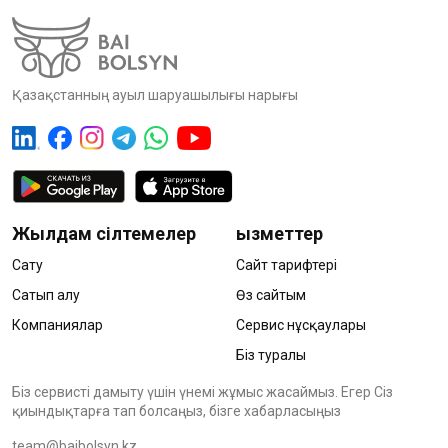
Қазақстанның ауыл шаруашылығы нарығы
Жылдам сілтемелер
Қызметтер
Сату
Сайт тарифтері
Сатып алу
Өз сайтым
Компаниялар
Сервис нұсқаулары
Біз туралы
Біз сервисті дамыту үшін үнемі жұмыс жасаймыз. Егер Сіз
қиындықтарға тап болсаңыз, бізге хабарласыңыз
team@baibolsyn.kz