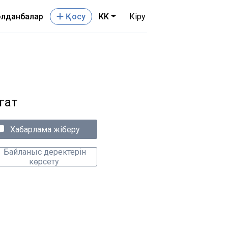
лданбалар
Қосу
KK
Кіру
гат
Хабарлама жіберу
Байланыс деректерін
көрсету