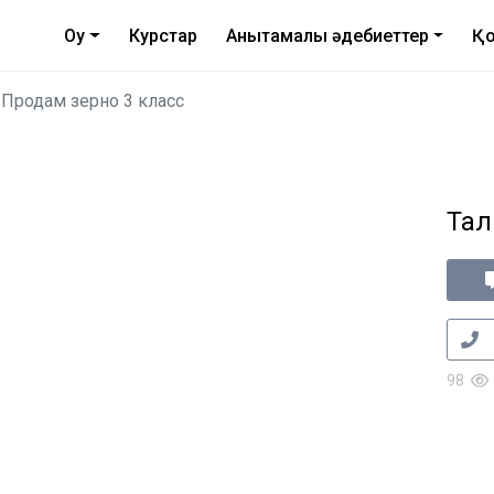
Оқу
Курстар
Анықтамалық әдебиеттер
Қо
Продам зерно 3 класс
Тал
98