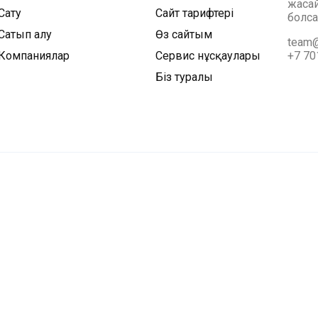
жасай
Сату
Сайт тарифтері
болса
Сатып алу
Өз сайтым
team@
Компаниялар
Сервис нұсқаулары
+7 70
Біз туралы