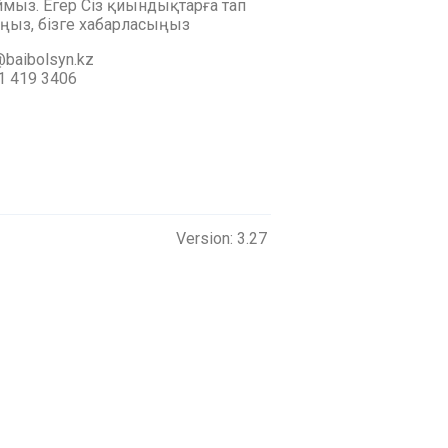
мыз. Егер Сіз қиындықтарға тап
ңыз, бізге хабарласыңыз
baibolsyn.kz
1 419 3406
Version: 3.27