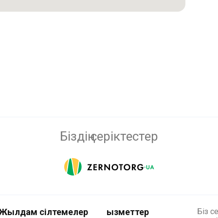
Біздің серіктестер
Жылдам сілтемелер
Қызметтер
Біз с