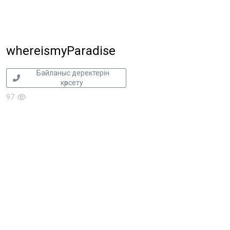
whereismyParadise
Байланыс деректерін
көрсету
97