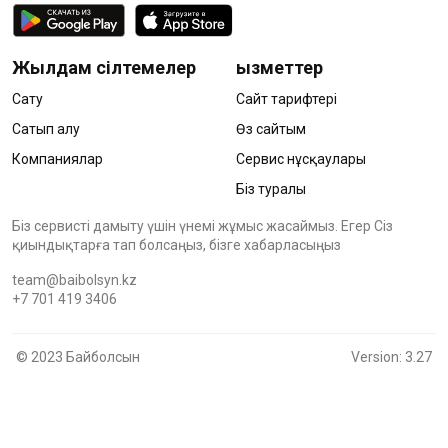
Жылдам сілтемелер
Қызметтер
Сату
Сайт тарифтері
Сатып алу
Өз сайтым
Компаниялар
Сервис нұсқаулары
Біз туралы
Біз сервисті дамыту үшін үнемі жұмыс жасаймыз. Егер Сіз
қиындықтарға тап болсаңыз, бізге хабарласыңыз
team@baibolsyn.kz
+7 701 419 3406
© 2023 Байболсын
Version: 3.27