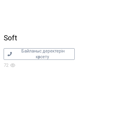
Soft
Байланыс деректерін
көрсету
72