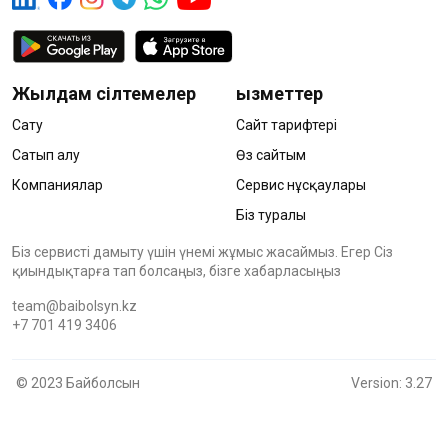
Жылдам сілтемелер
Қызметтер
Сату
Сайт тарифтері
Сатып алу
Өз сайтым
Компаниялар
Сервис нұсқаулары
Біз туралы
Біз сервисті дамыту үшін үнемі жұмыс жасаймыз. Егер Сіз
қиындықтарға тап болсаңыз, бізге хабарласыңыз
team@baibolsyn.kz
+7 701 419 3406
© 2023 Байболсын
Version: 3.27