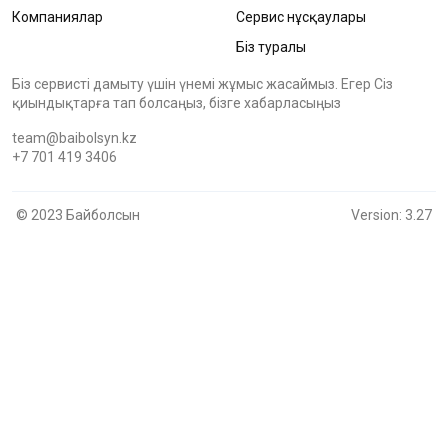
Компаниялар
Сервис нұсқаулары
Біз туралы
Біз сервисті дамыту үшін үнемі жұмыс жасаймыз. Егер Сіз
қиындықтарға тап болсаңыз, бізге хабарласыңыз
team@baibolsyn.kz
+7 701 419 3406
© 2023 Байболсын
Version: 3.27