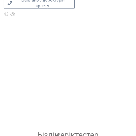
Байланыс деректерін
көрсету
43
Біздің серіктестер