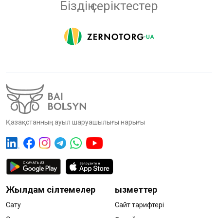
Біздің серіктестер
Қазақстанның ауыл шаруашылығы нарығы
Жылдам сілтемелер
Қызметтер
Сату
Сайт тарифтері