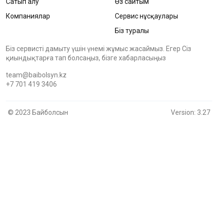
Сатып алу
Өз сайтым
Компаниялар
Сервис нұсқаулары
Біз туралы
Біз сервисті дамыту үшін үнемі жұмыс жасаймыз. Егер Сіз
қиындықтарға тап болсаңыз, бізге хабарласыңыз
team@baibolsyn.kz
+7 701 419 3406
© 2023 Байболсын
Version: 3.27