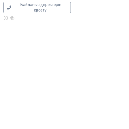
Байланыс деректерін
көрсету
33