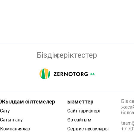
Біздің серіктестер
Жылдам сілтемелер
Қызметтер
Біз с
жасай
Сату
Сайт тарифтері
болса
Сатып алу
Өз сайтым
team@
Компаниялар
Сервис нұсқаулары
+7 70