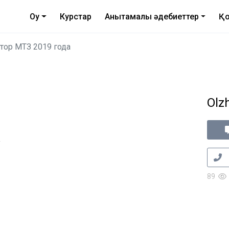
Оқу
Курстар
Анықтамалық әдебиеттер
Қо
тор МТЗ 2019 года
Olz
а
89