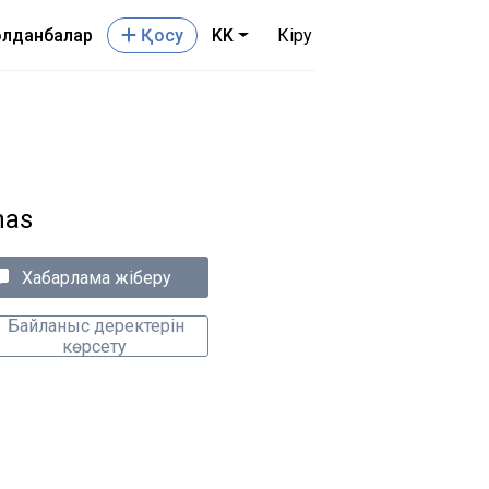
лданбалар
Қосу
KK
Кіру
has
Хабарлама жіберу
Байланыс деректерін
көрсету