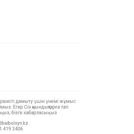
ервисті дамыту үшін үнемі жұмыс
мыз. Егер Сіз қиындықтарға тап
ңыз, бізге хабарласыңыз
baibolsyn.kz
1 419 3406