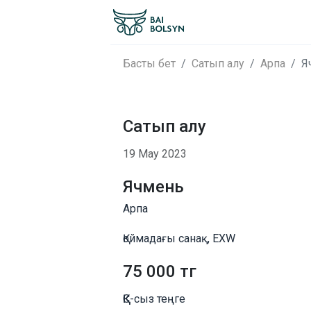
Басты бет
Сатып алу
Арпа
Я
Сатып алу
19 Мау 2023
Ячмень
Арпа
Қоймадағы санақ, EXW
75 000 тг
ҚҚС-сыз теңге