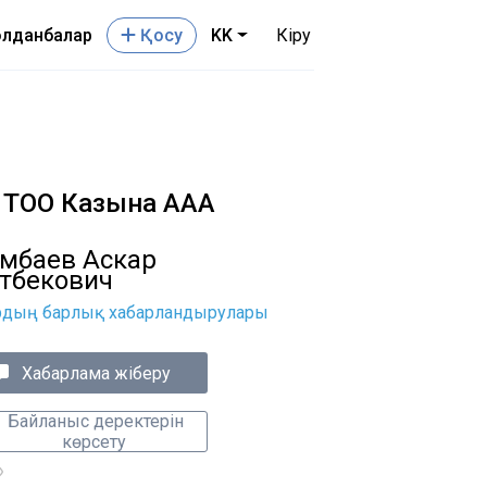
лданбалар
Қосу
KK
Кіру
ТОО Казына ААА
мбаев Аскар
тбекович
рдың барлық хабарландырулары
Хабарлама жіберу
Байланыс деректерін
көрсету