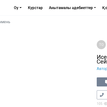
Оқу
Курстар
Анықтамалық әдебиеттер
Қо
чмень
ТО
Исе
Сей
Авто
105