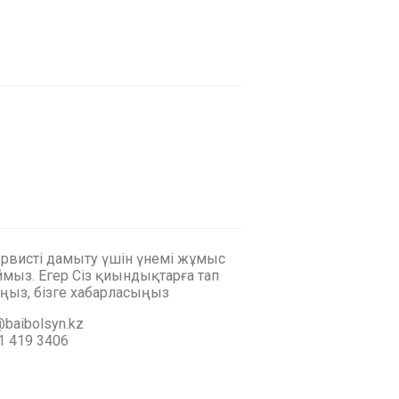
ервисті дамыту үшін үнемі жұмыс
мыз. Егер Сіз қиындықтарға тап
ңыз, бізге хабарласыңыз
baibolsyn.kz
1 419 3406