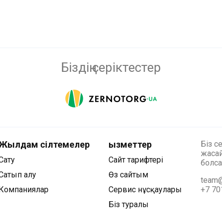
Біздің серіктестер
Жылдам сілтемелер
Қызметтер
Біз с
жасай
Сату
Сайт тарифтері
болса
Сатып алу
Өз сайтым
team@
Компаниялар
Сервис нұсқаулары
+7 70
Біз туралы