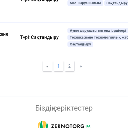
Мал шаруашылығы
Сақтандыру
Ауыл шаруашылығы өндірушілері
және
Түрі:
Сақтандыру
Техника және технологиялық жа
Сақтандыру
«
1
2
»
Біздің серіктестер