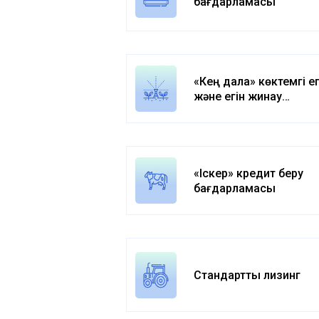
бағдарламасы
«Кең дала» көктемгі ег
және егін жинау
жұмыстарына кредит 
бағдарламасы
«Іскер» кредит беру
бағдарламасы
Стандартты лизинг