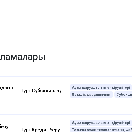
арламалары
ндағы
Ауыл шаруашылығы өндірушілері
Түрі:
Субсидиялау
Өсімдік шаруашылығы
Субсиди
Ауыл шаруашылығы өндірушілері
беру
Түрі:
Кредит беру
Техника және технологиялық жа