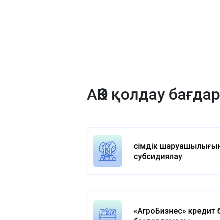
АӨК қолдау бағд
Өсімдік шаруашылығы
субсидиялау
«АгроБизнес» кредит 