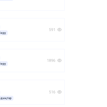
591
беру
1896
беру
516
бдықтар