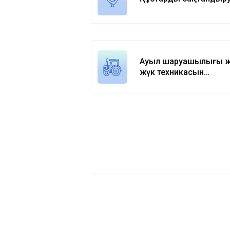
Ауыл шаруашылығы 
жүк техникасын
сақтандыру