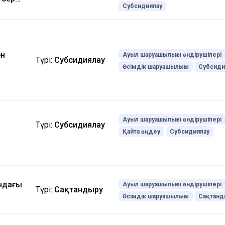
Субсидиялау
асы
луға
ен
Ауыл шаруашылығы өндірушілері
Түрі:
Субсидиялау
ы
Өсімдік шаруашылығы
Субсиди
 беру
лау
Ауыл шаруашылығы өндірушілері
Түрі:
Субсидиялау
Қайта өңдеу
Субсидиялау
С-ты
ндағы
Ауыл шаруашылығы өндірушілері
Түрі:
Сақтандыру
Өсімдік шаруашылығы
Сақтанд