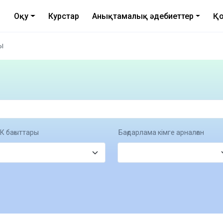
Оқу
Курстар
Анықтамалық әдебиеттер
Қо
ы
К бағыттары
Бағдарлама кімге арналған