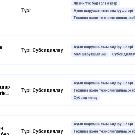
Лизингтік бағдарламалар
Түрі:
Ауыл шаруашылығы өндірушілері
Техника және технологиялық жа
а
Ауыл шаруашылығы өндірушілері
Түрі:
Субсидиялау
Мал шаруашылығы
Субсидияла
Ауыл шаруашылығы өндірушілері
мдар
Түрі:
Субсидиялау
Техника және технологиялық жа
тік
Субсидиялау
кен
гін
иялау
Ауыл шаруашылығы өндірушілері
ен
Түрі:
Субсидиялау
Техника және технологиялық жа
 беру,