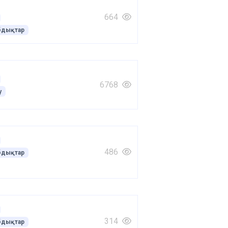
664
бдықтар
6768
у
486
бдықтар
314
бдықтар