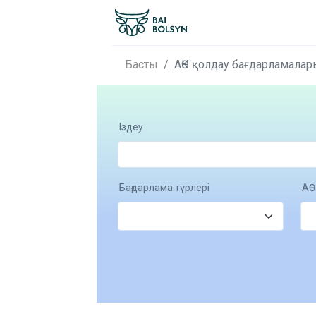
Басты
АӨК қолдау бағдарламалар
Іздеу
Бағдарлама түрлері
АӨ