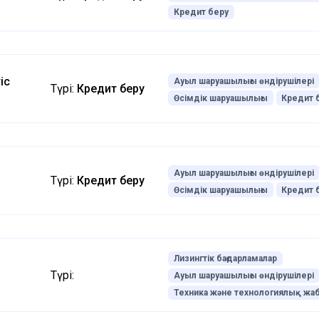
Кредит беру
іс
Ауыл шаруашылығы өндірушілері
Түрі:
Кредит беру
Өсімдік шаруашылығы
Кредит 
беру
Ауыл шаруашылығы өндірушілері
Түрі:
Кредит беру
Өсімдік шаруашылығы
Кредит 
Лизингтік бағдарламалар
Түрі:
Ауыл шаруашылығы өндірушілері
Техника және технологиялық жа