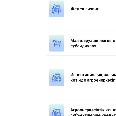
Жедел лизинг
Мал шаруашылығынд
субсидиялау
Инвестициялық салы
кезінде агроөнеркәсіп
кешен субъектісі шек
шығыстардың бір бөлі
өтеу бойынша субсид
Агроөнеркәсіптік кеш
субъектілеріне кредит