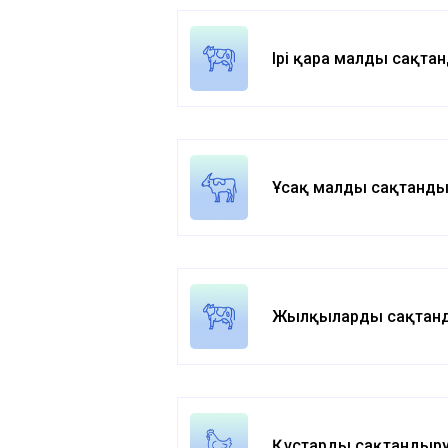
Ірі қара малды сақта
Ұсақ малды сақтанды
Жылқыларды сақтан
Құстарды сақтандыр