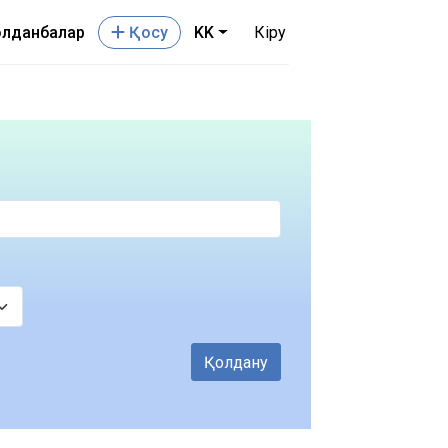
лданбалар
Қосу
KK
Кіру
Қолдану