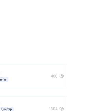
408
ялау
1304
бдықтар