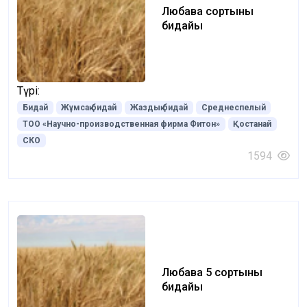
Любава сортының
бидайы
Түрі:
Бидай
Жұмсақ бидай
Жаздық бидай
Среднеспелый
ТОО «Научно-производственная фирма Фитон»
Қостанай
СКО
1594
Любава 5 сортының
бидайы