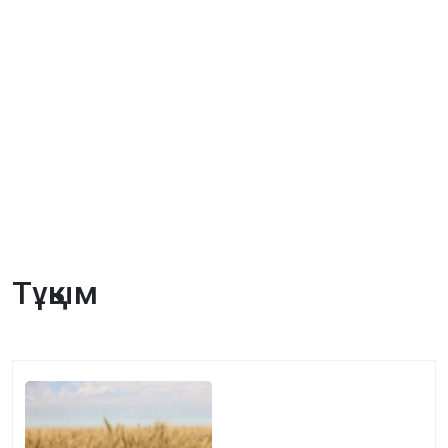
Тұқым