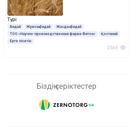
Түрі:
Бидай
Жұмсақ бидай
Жаздық бидай
ТОО «Научно-производственная фирма Фитон»
Қостанай
Ерте пісетін
2565
Біздің серіктестер