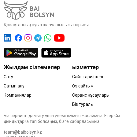
Қазақстанның ауыл шаруашылығы нарығы
Жылдам сілтемелер
Қызметтер
Сату
Сайт тарифтері
Сатып алу
Өз сайтым
Компаниялар
Сервис нұсқаулары
Біз туралы
Біз сервисті дамыту үшін үнемі жұмыс жасаймыз. Егер Сіз
қиындықтарға тап болсаңыз, бізге хабарласыңыз
team@baibolsyn.kz