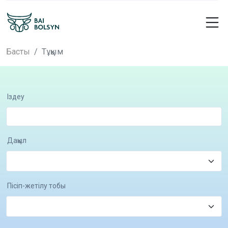
Басты
Тұқым
Іздеу
Дақыл
Пісіп-жетілу тобы