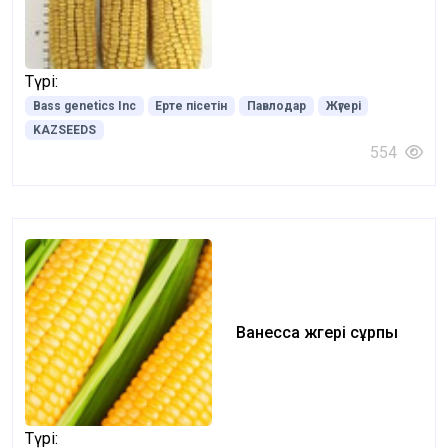
Түрі:
Bass genetics Inc
Ерте пісетін
Павлодар
Жүгері
KAZSEEDS
554
Ванесса жүгері сұрпы
Түрі: