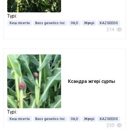
Түрі:
Кеш пісетін
Bass genetics Inc
ОҚО
Жүгері
KAZSEEDS
214
Ксандра жүгері сұрпы
Түрі:
Кеш пісетін
Bass genetics Inc
ОҚО
Жүгері
KAZSEEDS
230