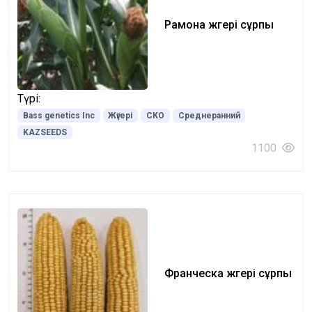
Рамона жүгері сұрпы
Түрі:
Bass genetics Inc
Жүгері
СКО
Среднеранний
KAZSEEDS
1100
Франческа жүгері сұрпы