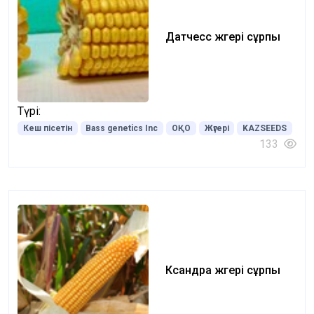
Датчесс жүгері сұрпы
Түрі:
Кеш пісетін
Bass genetics Inc
ОҚО
Жүгері
KAZSEEDS
133
Ксандра жүгері сұрпы