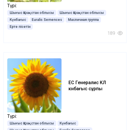
Түрі:
Шығыс Қазақстан облысы
Шығыс Қазақстан облысы
Күнбағыс
Euralis Semences
Масличная группа
Ерте пісетін
189
ЕС Генералис КЛ
күнбағыс сұрпы
Түрі:
Шығыс Қазақстан облысы
Күнбағыс