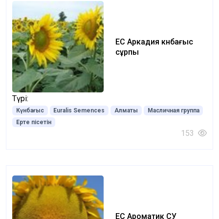
ЕС Аркадия күнбағыс
сұрпы
Түрі:
Күнбағыс
Euralis Semences
Алматы
Масличная группа
Ерте пісетін
153
ЕС Ароматик СУ