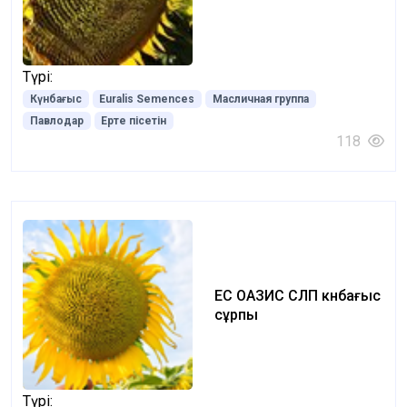
Түрі:
Күнбағыс
Euralis Semences
Масличная группа
Павлодар
Ерте пісетін
118
ЕС ОАЗИС СЛП күнбағыс
сұрпы
Түрі: