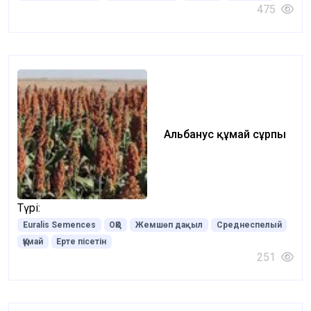
475
Альбанус құмай сұрпы
Түрі:
Euralis Semences
ОҚО
Жемшөп дақыл
Среднеспелый
Құмай
Ерте пісетін
251