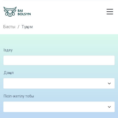
Басты
Тұқым
Іздеу
Дақыл
Пісіп-жетілу тобы