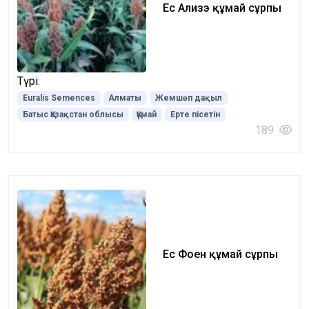
Ес Ализэ құмай сұрпы
Түрі:
Euralis Semences
Алматы
Жемшөп дақыл
Батыс Қазақстан облысы
Құмай
Ерте пісетін
189
Ес Фоен құмай сұрпы