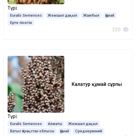
Түрі:
Euralis Semences
Жемшөп дақыл
Жамбыл
Құмай
Ерте пісетін
220
Калатур құмай сұрпы
Түрі:
Euralis Semences
Алматы
Жемшөп дақыл
Батыс Қазақстан облысы
Құмай
Среднеранний