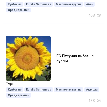
Күнбағыс
Euralis Semences
Масличная группа
Абай
Среднеранний
468
ЕС Петуния күнбағыс
сұрпы
Түрі:
Күнбағыс
Euralis Semences
Масличная группа
Ақмола
Среднеранний
138