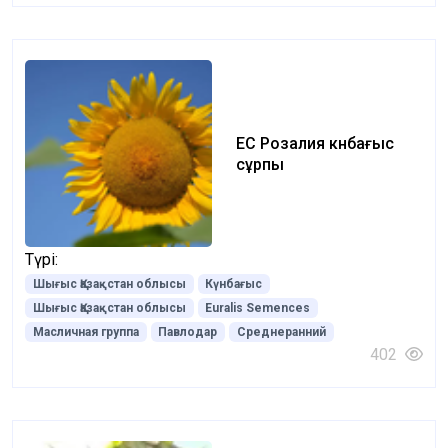
ЕС Розалия күнбағыс
сұрпы
Түрі:
Шығыс Қазақстан облысы
Күнбағыс
Шығыс Қазақстан облысы
Euralis Semences
Масличная группа
Павлодар
Среднеранний
402