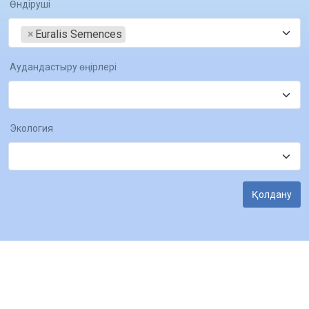
Өндіруші
×
Euralis Semences
Аудандастыру өңірлері
Экология
Қолдану