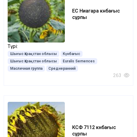
ЕС Ниагара күнбағыс
сұрпы
Түрі:
Шығыс Қазақстан облысы
Күнбағыс
Шығыс Қазақстан облысы
Euralis Semences
Масличная группа
Среднеранний
263
КСФ 7112 күнбағыс
cұрпы