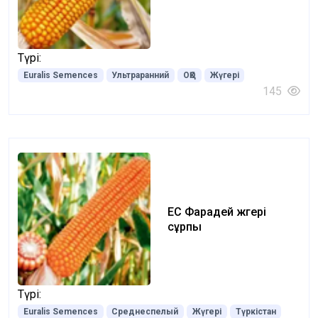
Түрі:
Euralis Semences
Ультраранний
ОҚО
Жүгері
145
ЕС Фарадей жүгері
сұрпы
Түрі:
Euralis Semences
Среднеспелый
Жүгері
Түркістан