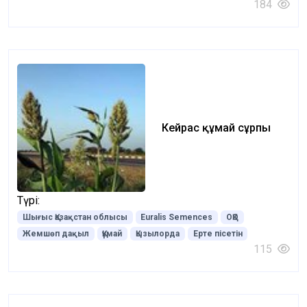
184
Кейрас құмай сұрпы
Түрі:
Шығыс Қазақстан облысы
Euralis Semences
ОҚО
Жемшөп дақыл
Құмай
Қызылорда
Ерте пісетін
115