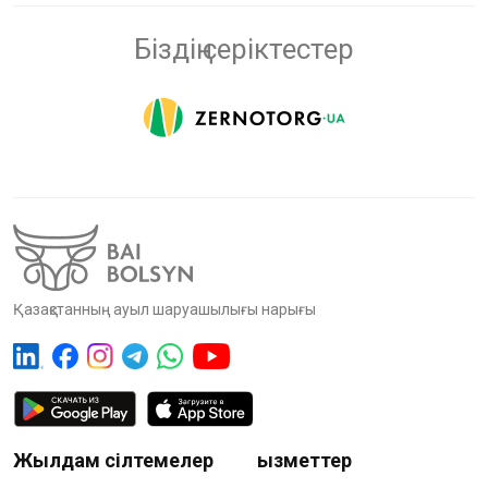
Біздің серіктестер
Қазақстанның ауыл шаруашылығы нарығы
Жылдам сілтемелер
Қызметтер