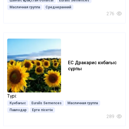
Шығыс Қазақстан облысы
Euralis Semences
Масличная группа
Среднеранний
276
ЕС Дракарис күнбағыс
сұрпы
Түрі:
Күнбағыс
Euralis Semences
Масличная группа
Павлодар
Ерте пісетін
289