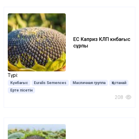
ЕС Каприз КЛП күнбағыс
сұрпы
Түрі:
Күнбағыс
Euralis Semences
Масличная группа
Қостанай
Ерте пісетін
208