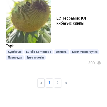
ЕС Террамис КЛ
күнбағыс сұрпы
Түрі:
Күнбағыс
Euralis Semences
Алматы
Масличная группа
Павлодар
Ерте пісетін
300
«
1
2
»