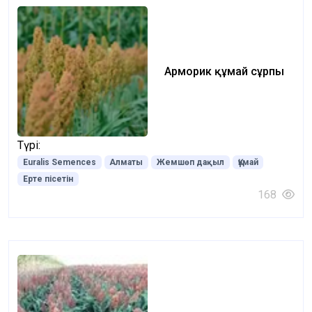
Арморик құмай сұрпы
Түрі:
Euralis Semences
Алматы
Жемшөп дақыл
Құмай
Ерте пісетін
168