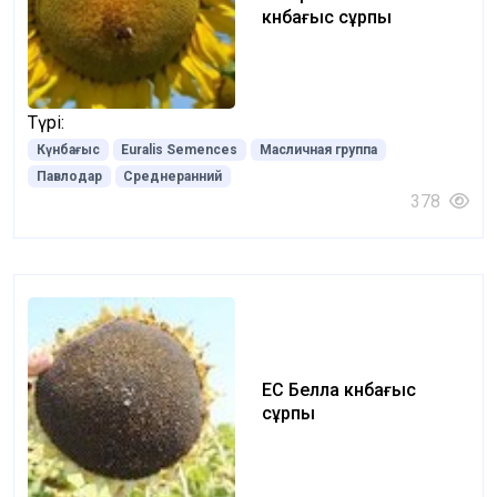
күнбағыс сұрпы
Түрі:
Күнбағыс
Euralis Semences
Масличная группа
Павлодар
Среднеранний
378
ЕС Белла күнбағыс
сұрпы