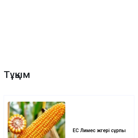
Тұқым
ЕС Лимес жүгері сұрпы