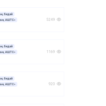
қ бидай
5249
лық АШТС»
қ бидай
1169
лық АШТС»
қ бидай
920
лық АШТС»