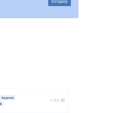
Қолдану
Ақмола
1134
й