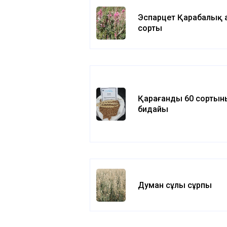
Эспарцет Қарабалық 
сорты
Қарағанды 60 сортыны
бидайы
Думан сұлы сұрпы