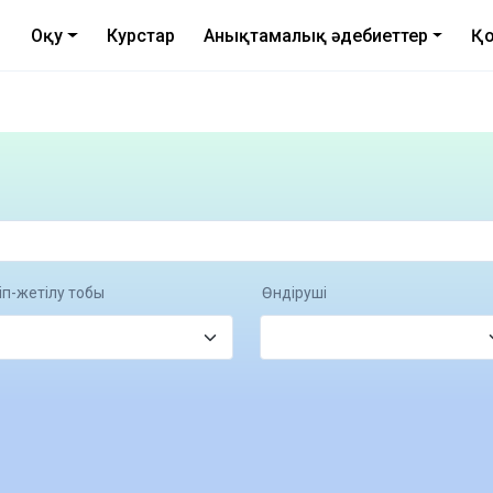
Оқу
Курстар
Анықтамалық әдебиеттер
Қо
іп-жетілу тобы
Өндіруші