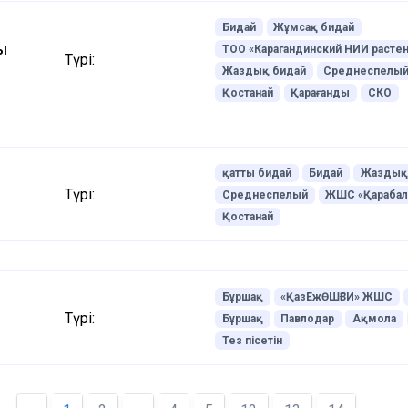
Бидай
Жұмсақ бидай
ң
ТОО «Карагандинский НИИ расте
Түрі:
Жаздық бидай
Среднеспелы
Қостанай
Қарағанды
СКО
қатты бидай
Бидай
Жаздық
Түрі:
Среднеспелый
ЖШС «Қараба
Қостанай
Бұршақ
«ҚазЕжӨШҒЗИ» ЖШС
Түрі:
Бұршақ
Павлодар
Ақмола
Тез пісетін