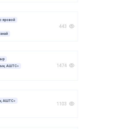
с яровой
443
анай
ғыр
1474
лық АШТС»
қ АШТС»
1103