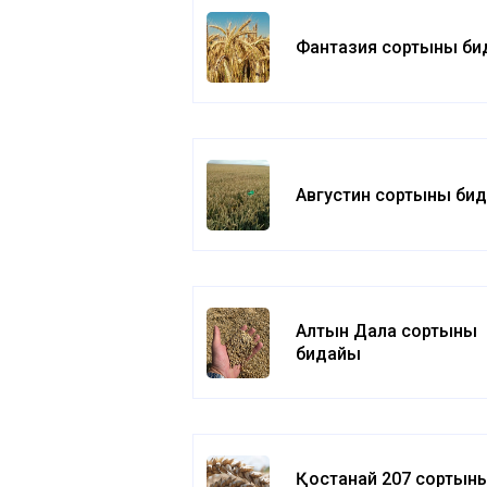
Фантазия сортының б
Августин сортының би
Алтын Дала сортының
бидайы
Қостанай 207 сортыны