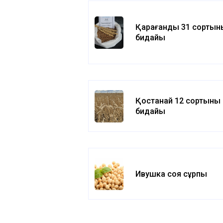
Қарағанды 31 сортыны
бидайы
Қостанай 12 сортының
бидайы
Ивушка соя сұрпы