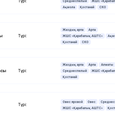
Түрі:
Среднеспелый
ЖШС «Қараба
Ақмола
Қостанай
СКО
Жаздық арпа
Арпа
ты
Түрі:
ЖШС «Қарабалық АШТС»
Ақм
Қостанай
СКО
Жаздық арпа
Арпа
Алматы
асы
Түрі:
Среднеспелый
ЖШС «Қараба
Қостанай
Овес яровой
Овес
Среднес
Түрі:
ЖШС «Қарабалық АШТС»
Қост