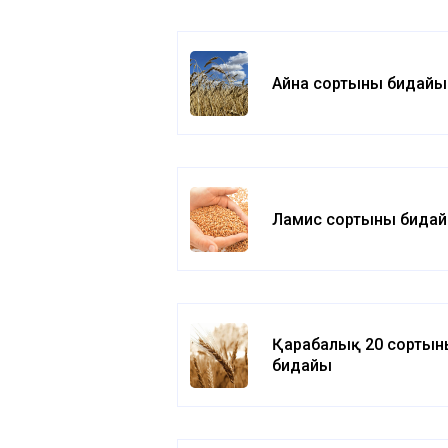
Айна сортының бидайы
Ламис сортының бида
Қарабалық 20 сортын
бидайы