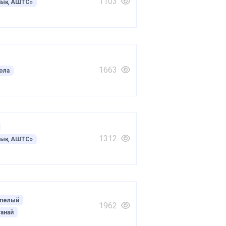
1103
лық АШТС»
1663
ола
1312
лық АШТС»
пелый
1962
анай