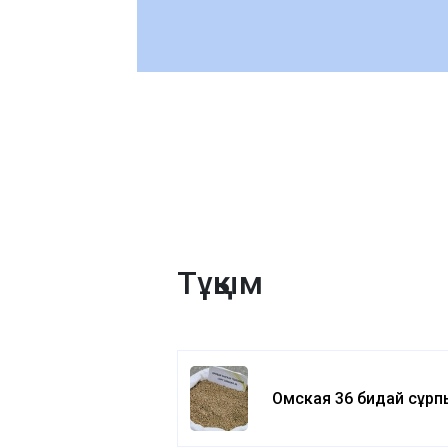
Тұқым
Омская 36 бидай сұрп