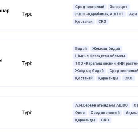
Среднеспелый
Эспарцет
анар
Түрі:
ЖШС «Қарабалық АШТС»
Ақм
Қостанай
СКО
Бидай
Жұмсақ бидай
Шығыс Қазақстан облысы
ң
Түрі:
ТОО «Карагандинский НИИ расте
Жаздық бидай
Среднеспелы
Қостанай
Қарағанды
СКО
А.И.Бараев атындағы АШҒӨО
О
Түрі:
Овес
Среднеспелый
Ақмол
Қарағанды
СКО