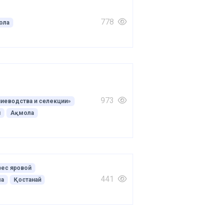
778
ола
973
ниеводства и селекции»
й
Ақмола
вес яровой
441
а
Қостанай