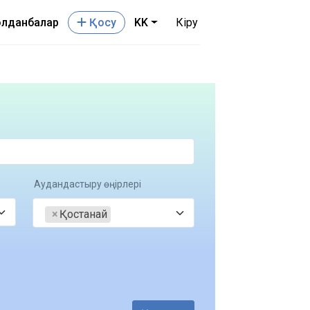
лданбалар
Қосу
KK
Кіру
Аудандастыру өңірлері
×
Қостанай