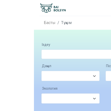
Басты
Тұқым
Іздеу
Дақыл
Піс
Экология