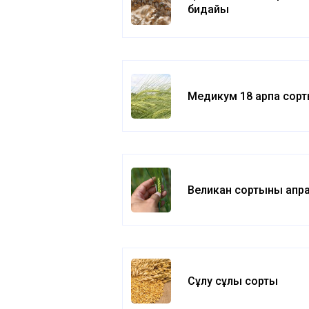
бидайы
Медикум 18 арпа сор
Великан сортының апр
Сұлу сұлы сорты