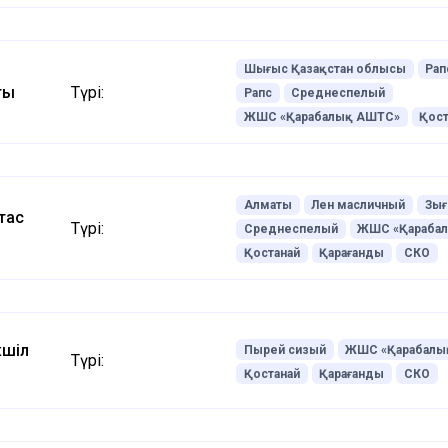
Шығыс Қазақстан облысы
Рап
ты
Түрі:
Рапс
Среднеспелый
ЖШС «Қарабалық АШТС»
Қост
Алматы
Лен масличный
Зы
тас
Түрі:
Среднеспелый
ЖШС «Қараба
Қостанай
Қарағанды
СКО
кшіл
Пырей сизый
ЖШС «Қарабалы
Түрі:
Қостанай
Қарағанды
СКО