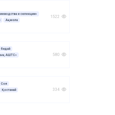
ниеводства и селекции»
1522
й
Ақмола
 бидай
580
лық АШТС»
Соя
334
Қостанай