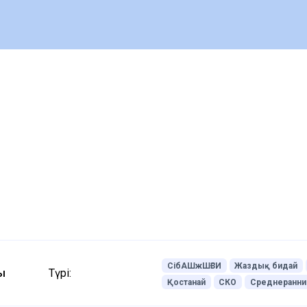
СібАШжШҒЗИ
Жаздық бидай
ы
Түрі:
Қостанай
СКО
Среднеранни