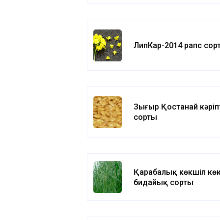
ЛипКар-2014 рапс сор
Зығыр Қостанай кәріп
сорты
Қарабалық көкшіл кө
бидайық сорты