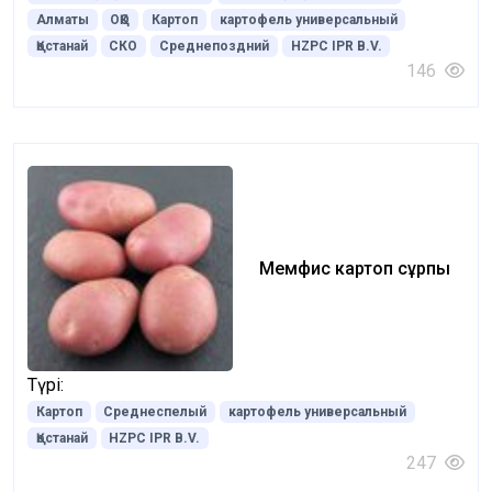
Алматы
ОҚО
Картоп
картофель универсальный
Қостанай
СКО
Среднепоздний
HZPC IPR B.V.
146
Мемфис картоп сұрпы
Түрі:
Картоп
Среднеспелый
картофель универсальный
Қостанай
HZPC IPR B.V.
247