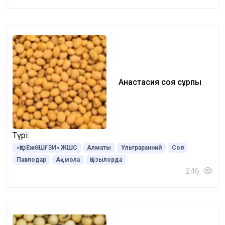
Анастасия соя сұрпы
Түрі:
«ҚазЕжӨШҒЗИ» ЖШС
Алматы
Ультраранний
Соя
Павлодар
Ақмола
Қызылорда
246