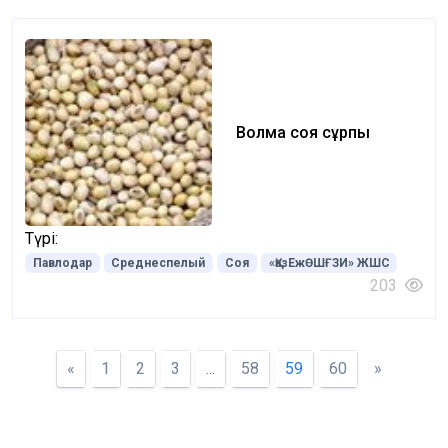
Волма соя сұрпы
Түрі:
Павлодар
Среднеспелый
Соя
«ҚазЕжӨШҒЗИ» ЖШС
203
«
1
2
3
...
58
59
60
»