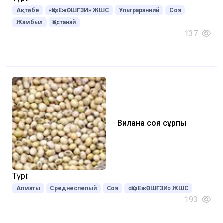
Ақтөбе
«ҚазЕжӨШҒЗИ» ЖШС
Ультраранний
Соя
Жамбыл
Қостанай
137
Вилана соя сұрпы
Түрі:
Алматы
Среднеспелый
Соя
«ҚазЕжӨШҒЗИ» ЖШС
193