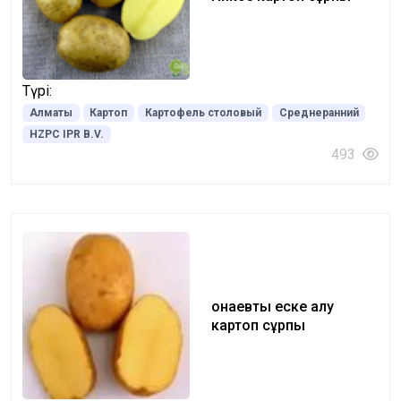
Түрі:
Алматы
Картоп
Картофель столовый
Среднеранний
HZPC IPR B.V.
493
Қонаевты еске алу
картоп сұрпы