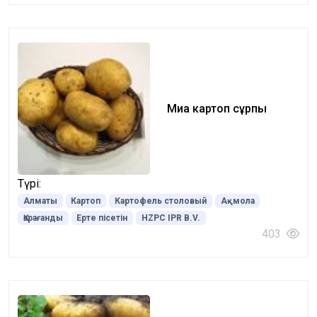
Миа картоп сұрпы
Түрі:
Алматы
Картоп
Картофель столовый
Ақмола
Қарағанды
Ерте пісетін
HZPC IPR B.V.
403