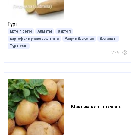
Түрі:
Ерте пісетін
Алматы
Картоп
картофель универсальный
Рапуль Қазақстан
Қарағанды
Түркістан
229
Максим картоп сұрпы