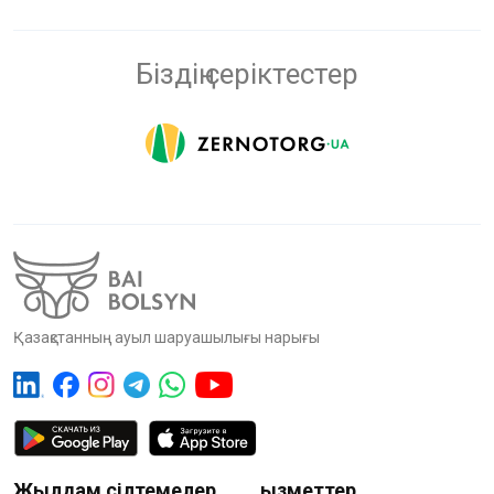
Біздің серіктестер
Қазақстанның ауыл шаруашылығы нарығы
Жылдам сілтемелер
Қызметтер