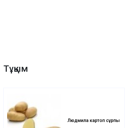
Тұқым
Людмила картоп сұрпы