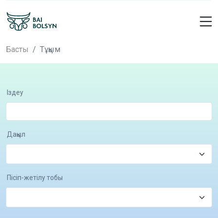
Басты
Тұқым
Іздеу
Дақыл
Пісіп-жетілу тобы