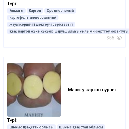
Түрі:
Алматы
Картоп
Среднеспелый
картофель универсальный
жауапкершілігі шектеулі серіктестігі
Қазақ картоп және көкөніс шаруашылығы ғылыми-зерттеу институты
356
Маниту картоп сұрпы
Түрі:
Шығыс Қазақстан облысы
Шығыс Қазақстан облысы