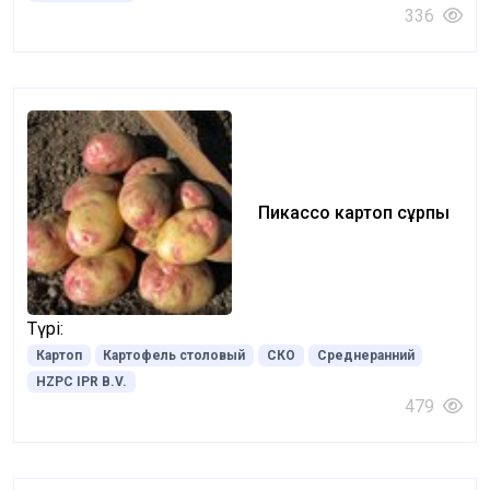
336
Пикассо картоп сұрпы
Түрі:
Картоп
Картофель столовый
СКО
Среднеранний
HZPC IPR B.V.
479