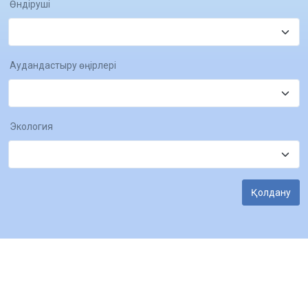
Өндіруші
Аудандастыру өңірлері
Экология
Қолдану