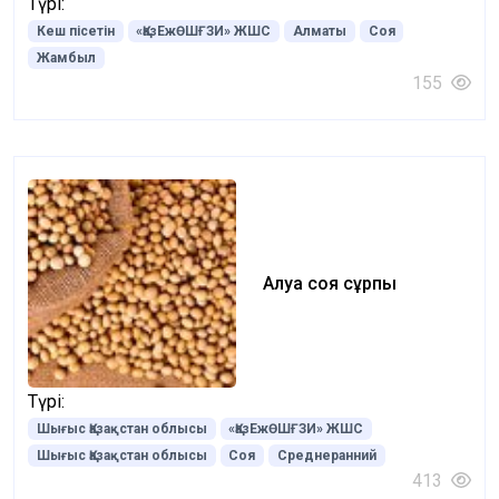
Түрі:
Кеш пісетін
«ҚазЕжӨШҒЗИ» ЖШС
Алматы
Соя
Жамбыл
155
Алуа соя сұрпы
Түрі:
Шығыс Қазақстан облысы
«ҚазЕжӨШҒЗИ» ЖШС
Шығыс Қазақстан облысы
Соя
Среднеранний
413