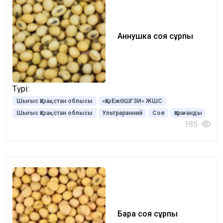
Аннушка соя сұрпы
Түрі:
Шығыс Қазақстан облысы
«ҚазЕжӨШҒЗИ» ЖШС
Шығыс Қазақстан облысы
Ультраранний
Соя
Қарағанды
185
Бара соя сұрпы