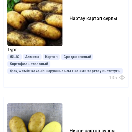
Нартау картоп сұрпы
Түрі:
ЖШС
Алматы
Картоп
Среднеспелый
Картофель столовый
Қазақ жеміс-көкөніс шаруашылығы ғылыми зерттеу институты
135
Никсе картоп сұрпы