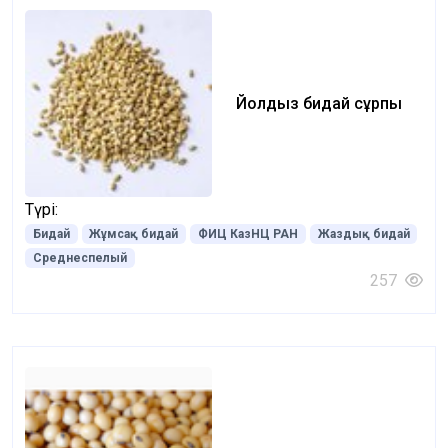
Йолдыз бидай сұрпы
Түрі:
Бидай
Жұмсақ бидай
ФИЦ КазНЦ РАН
Жаздық бидай
Среднеспелый
257