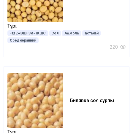
Түрі:
«ҚазЕжӨШҒЗИ» ЖШС
Соя
Ақмола
Қостанай
Среднеранний
220
Билявка соя сұрпы
Түрі: