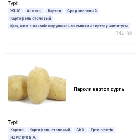
Түрі:
ЖШС
Алматы
Картоп
Среднеспелый
Картофель столовый
Қазақ жеміс-көкөніс шаруашылығы ғылыми зерттеу институты
142
Пароли картоп сұрпы
Түрі:
Картоп
Картофель столовый
СКО
Ерте пісетін
HZPC IPR B.V.