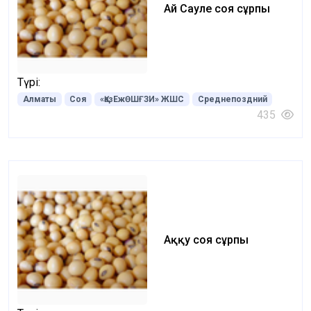
Ай Сауле соя сұрпы
Түрі:
Алматы
Соя
«ҚазЕжӨШҒЗИ» ЖШС
Среднепоздний
435
Аққу соя сұрпы