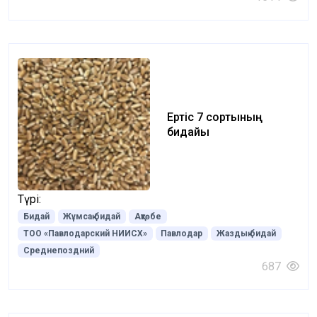
Ертіс 7 сортының
бидайы
Түрі:
Бидай
Жұмсақ бидай
Ақтөбе
ТОО «Павлодарский НИИСХ»
Павлодар
Жаздық бидай
Среднепоздний
687