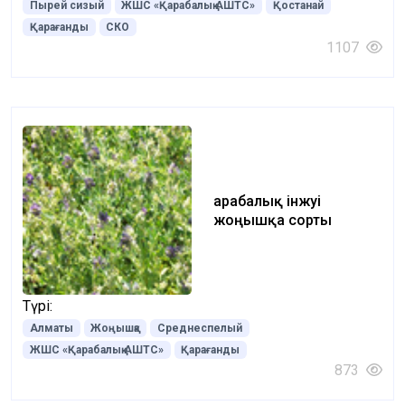
Пырей сизый
ЖШС «Қарабалық АШТС»
Қостанай
Қарағанды
СКО
1107
Қарабалық інжуі
жоңышқа сорты
Түрі:
Алматы
Жоңышқа
Среднеспелый
ЖШС «Қарабалық АШТС»
Қарағанды
873