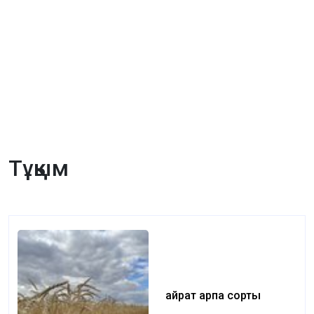
Тұқым
Қайрат арпа сорты