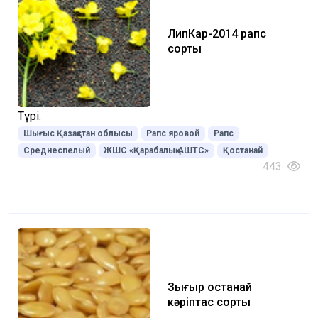
ЛипКар-2014 рапс
сорты
Түрі:
Шығыс Қазақстан облысы
Рапс яровой
Рапс
Среднеспелый
ЖШС «Қарабалық АШТС»
Қостанай
443
Зығыр Қостанай
кәріптас сорты