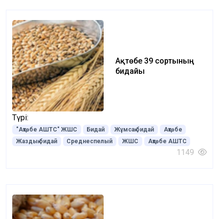
Ақтөбе 39 сортының
бидайы
Түрі:
"Ақтөбе АШТС" ЖШС
Бидай
Жұмсақ бидай
Ақтөбе
Жаздық бидай
Среднеспелый
ЖШС
Ақтөбе АШТС
1149