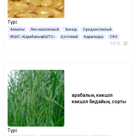
Түрі:
Алматы
Лен масличный
Зығыр
Среднеспелый
ЖШС «Қарабалық АШТС»
Қостанай
Қарағанды
СКО
1476
Қарабалық көкшіл
көкшіл бидайық сорты
Түрі: