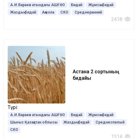
А.И.Бараев атындағы АШҒӨО
Бидай
Жұмсақ бидай
Жаздық бидай
Ақмола
СКО
Среднеранний
2418
Астана 2 сортының
бидайы
Түрі:
А.И.Бараев атындағы АШҒӨО
Бидай
Жұмсақ бидай
Шығыс Қазақстан облысы
Жаздық бидай
Среднеспелый
СКО
1514