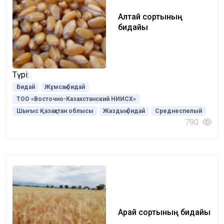
Алтай сортының
бидайы
Түрі:
Бидай
Жұмсақ бидай
ТОО «Восточно-Казахстанский НИИСХ»
Шығыс Қазақстан облысы
Жаздық бидай
Среднеспелый
790
Арай сортының бидайы