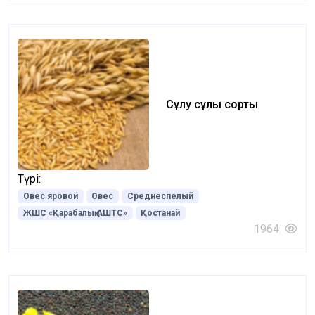
Сұлу сұлы сорты
Түрі:
Овес яровой
Овес
Среднеспелый
ЖШС «Қарабалық АШТС»
Қостанай
1964