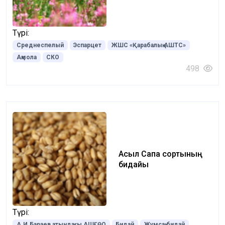
Түрі:
Среднеспелый
Эспарцет
ЖШС «Қарабалық АШТС»
Ақмола
СКО
498
Асыл Сапа сортының
бидайы
Түрі:
А.И.Бараев атындағы АШҒӨО
Бидай
Жұмсақ бидай