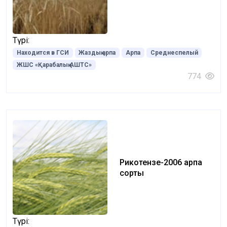
Түрі:
Находится в ГСИ
Жаздық арпа
Арпа
Среднеспелый
ЖШС «Қарабалық АШТС»
774
Рикотензе-2006 арпа
сорты
Түрі: