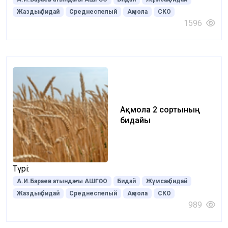
Жаздық бидай
Среднеспелый
Ақмола
СКО
1596
Ақмола 2 сортының
бидайы
Түрі:
А.И.Бараев атындағы АШҒӨО
Бидай
Жұмсақ бидай
Жаздық бидай
Среднеспелый
Ақмола
СКО
989