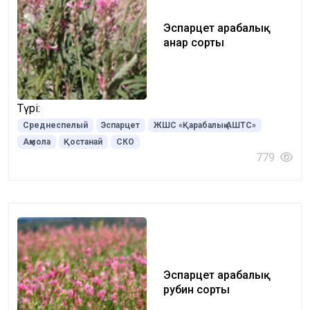
Эспарцет Қарабалық
анар сорты
Түрі:
Среднеспелый
Эспарцет
ЖШС «Қарабалық АШТС»
Ақмола
Қостанай
СКО
779
Эспарцет Қарабалық
рубин сорты