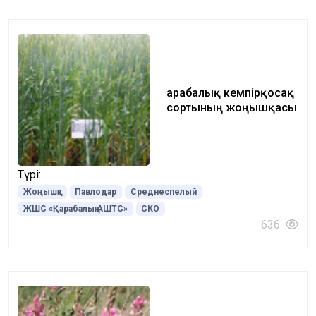
Қарабалық кемпірқосақ
сортының жоңышқасы
Түрі:
Жоңышқа
Павлодар
Среднеспелый
ЖШС «Қарабалық АШТС»
СКО
636