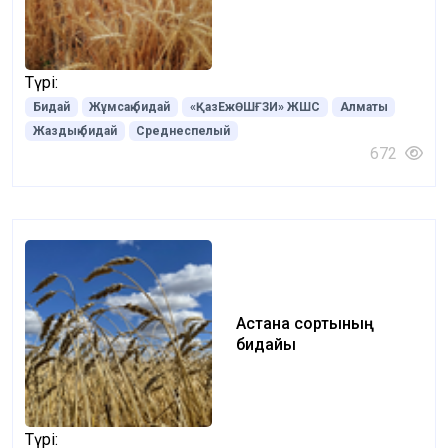
Түрі:
Бидай
Жұмсақ бидай
«ҚазЕжӨШҒЗИ» ЖШС
Алматы
Жаздық бидай
Среднеспелый
672
Астана сортының
бидайы
Түрі: