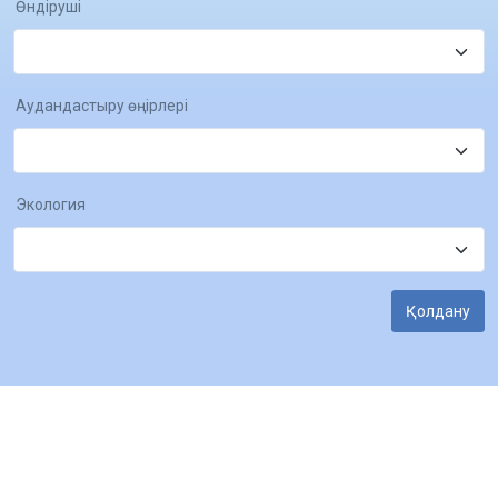
Өндіруші
Аудандастыру өңірлері
Экология
Қолдану