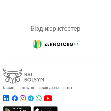
Біздің серіктестер
Қазақстанның ауыл шаруашылығы нарығы