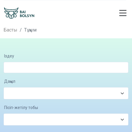
Басты
Тұқым
Іздеу
Дақыл
Пісіп-жетілу тобы