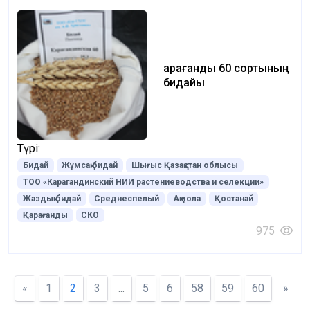
Қарағанды 60 сортының
бидайы
Түрі:
Бидай
Жұмсақ бидай
Шығыс Қазақстан облысы
ТОО «Карагандинский НИИ растениеводства и селекции»
Жаздық бидай
Среднеспелый
Ақмола
Қостанай
Қарағанды
СКО
975
«
1
2
3
...
5
6
58
59
60
»