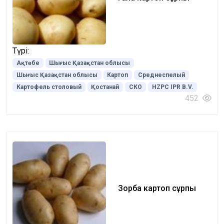
Түрі:
Ақтөбе
Шығыс Қазақстан облысы
Шығыс Қазақстан облысы
Картоп
Среднеспелый
Картофель столовый
Қостанай
СКО
HZPC IPR B.V.
452
Зорба картоп сұрпы