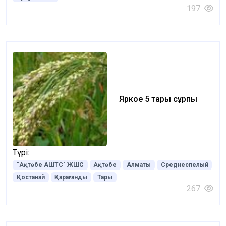
197
Яркое 5 тары сұрпы
Түрі:
"Ақтөбе АШТС" ЖШС
Ақтөбе
Алматы
Среднеспелый
Қостанай
Қарағанды
Тары
267