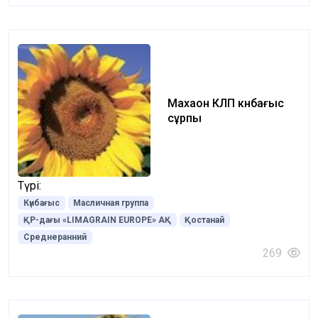
Махаон КЛП күнбағыс
сұрпы
Түрі:
Күнбағыс
Масличная группа
ҚР-дағы «LIMAGRAIN EUROPE» АҚ
Қостанай
Среднеранний
269