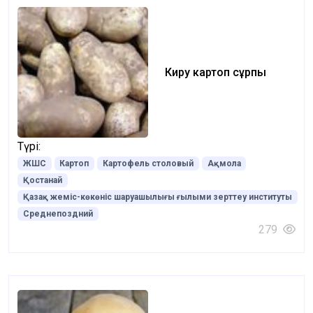
Киру картоп сұрпы
Түрі:
ЖШС
Картоп
Картофель столовый
Ақмола
Қостанай
Қазақ жеміс-көкөніс шаруашылығы ғылыми зерттеу институты
Среднепоздний
279