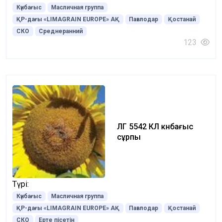
Күнбағыс
Масличная группа
ҚР-дағы «LIMAGRAIN EUROPE» АҚ
Павлодар
Қостанай
СКО
Среднеранний
123
ЛГ 5542 КЛ күнбағыс
сұрпы
Түрі:
Күнбағыс
Масличная группа
ҚР-дағы «LIMAGRAIN EUROPE» АҚ
Павлодар
Қостанай
СКО
Ерте пісетін