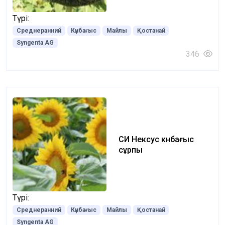
Түрі:
Среднеранний
Күнбағыс
Майлы
Қостанай
Syngenta AG
346
СИ Нексус күнбағыс
сұрпы
Түрі:
Среднеранний
Күнбағыс
Майлы
Қостанай
Syngenta AG