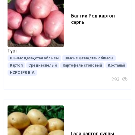
Балтик Ред картоп
сұрпы
Түрі:
Шығыс Қазақстан облысы
Шығыс Қазақстан облысы
Картоп
Среднеспелый
Картофель столовый
Қостанай
HZPC IPR B.V.
293
Гала картоп сұрпы