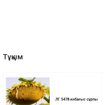
Тұқым
ЛГ 5478 күнбағыс сұрпы