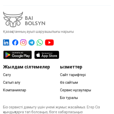
Қазақстанның ауыл шаруашылығы нарығы
Жылдам сілтемелер
Қызметтер
Сату
Сайт тарифтері
Сатып алу
Өз сайтым
Компаниялар
Сервис нұсқаулары
Біз туралы
Біз сервисті дамыту үшін үнемі жұмыс жасаймыз. Егер Сіз
қиындықтарға тап болсаңыз, бізге хабарласыңыз