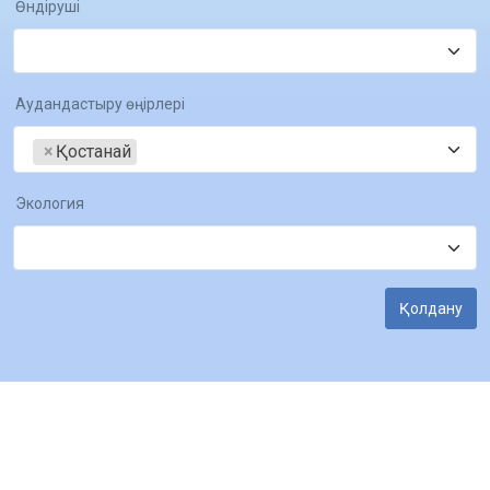
Өндіруші
Аудандастыру өңірлері
×
Қостанай
Экология
Қолдану