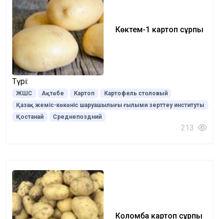
Көктем-1 картоп сұрпы
Түрі:
ЖШС
Ақтөбе
Картоп
Картофель столовый
Қазақ жеміс-көкөніс шаруашылығы ғылыми зерттеу институты
Қостанай
Среднепоздний
213
Коломба картоп сұрпы