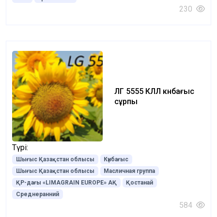
230
ЛГ 5555 КЛЛ күнбағыс
сұрпы
Түрі:
Шығыс Қазақстан облысы
Күнбағыс
Шығыс Қазақстан облысы
Масличная группа
ҚР-дағы «LIMAGRAIN EUROPE» АҚ
Қостанай
Среднеранний
584