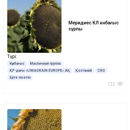
Меридиес КЛ күнбағыс
сұрпы
Түрі:
Күнбағыс
Масличная группа
ҚР-дағы «LIMAGRAIN EUROPE» АҚ
Қостанай
СКО
Ерте пісетін
122