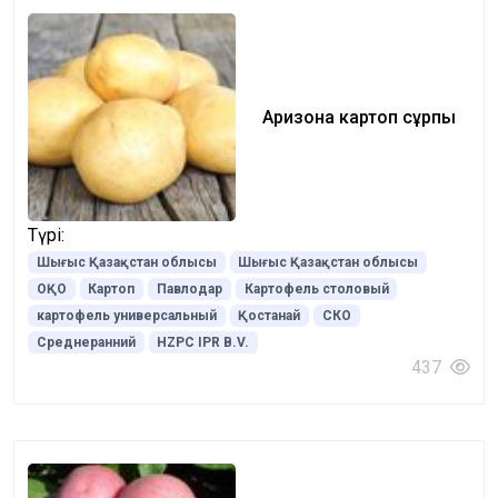
Аризона картоп сұрпы
Түрі:
Шығыс Қазақстан облысы
Шығыс Қазақстан облысы
ОҚО
Картоп
Павлодар
Картофель столовый
картофель универсальный
Қостанай
СКО
Среднеранний
HZPC IPR B.V.
437