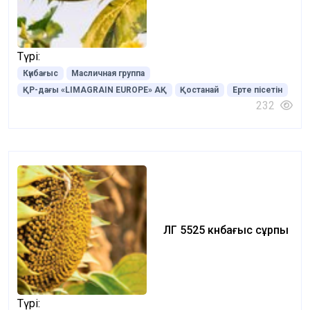
Түрі:
Күнбағыс
Масличная группа
ҚР-дағы «LIMAGRAIN EUROPE» АҚ
Қостанай
Ерте пісетін
232
ЛГ 5525 күнбағыс сұрпы
Түрі: