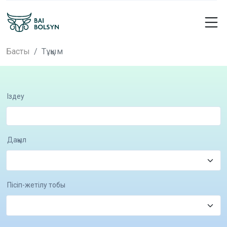
Басты
Тұқым
Іздеу
Дақыл
Пісіп-жетілу тобы