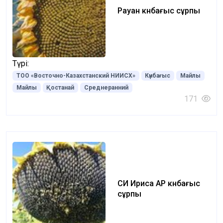
Рауан күнбағыс cұрпы
Түрі:
ТОО «Восточно-Казахстанский НИИСХ»
Күнбағыс
Майлы
Майлы
Қостанай
Среднеранний
171
СИ Ириса АР күнбағыс
сұрпы