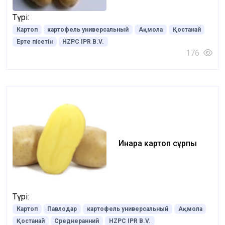
Түрі:
Картоп
картофель универсальный
Ақмола
Қостанай
Ерте пісетін
HZPC IPR B.V.
176
Инара картоп сұрпы
Түрі:
Картоп
Павлодар
картофель универсальный
Ақмола
Қостанай
Среднеранний
HZPC IPR B.V.