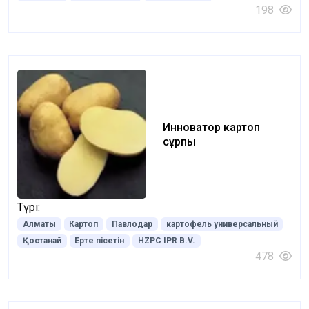
198
Инноватор картоп
сұрпы
Түрі:
Алматы
Картоп
Павлодар
картофель универсальный
Қостанай
Ерте пісетін
HZPC IPR B.V.
478