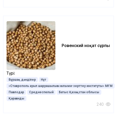
Ровенский ноқат сұрпы
Түрі:
Бұршақ дәнділер
Нұт
«Ставрополь ауыл шаруашылығы ғылыми-зерттеу институты» МҒМ
Павлодар
Среднеспелый
Батыс Қазақстан облысы
Қарағанды
240