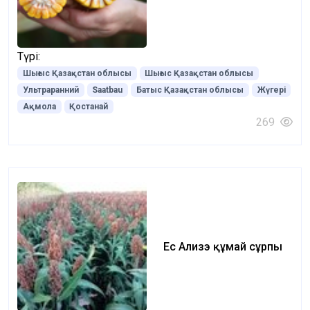
Түрі:
Шығыс Қазақстан облысы
Шығыс Қазақстан облысы
Ультраранний
Saatbau
Батыс Қазақстан облысы
Жүгері
Ақмола
Қостанай
269
Ес Ализэ құмай сұрпы