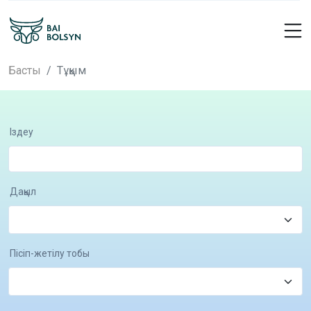
Басты
Тұқым
Іздеу
Дақыл
Пісіп-жетілу тобы