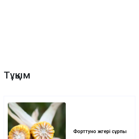
Тұқым
Форттуно жүгері сұрпы