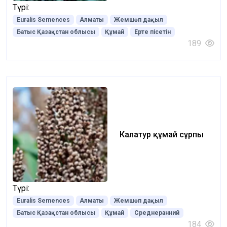
Түрі:
Euralis Semences
Алматы
Жемшөп дақыл
Батыс Қазақстан облысы
Құмай
Ерте пісетін
189
Калатур құмай сұрпы
Түрі:
Euralis Semences
Алматы
Жемшөп дақыл
Батыс Қазақстан облысы
Құмай
Среднеранний
184