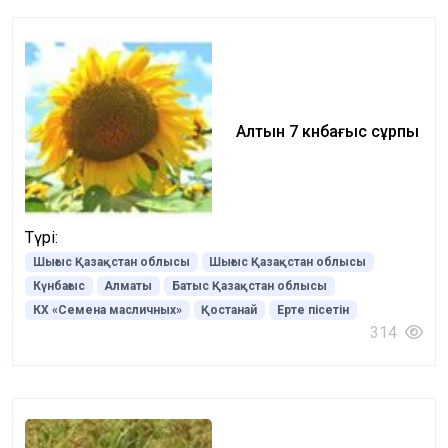
Алтын 7 күнбағыс сұрпы
Түрі:
Шығыс Қазақстан облысы
Шығыс Қазақстан облысы
Күнбағыс
Алматы
Батыс Қазақстан облысы
КХ «Семена масличных»
Қостанай
Ерте пісетін
314