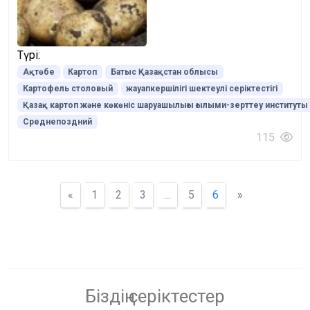
Түрі:
Ақтөбе
Картоп
Батыс Қазақстан облысы
Картофель столовый
жауапкершілігі шектеулі серіктестігі
Қазақ картоп және көкөніс шаруашылығы ғылыми-зерттеу институты
Среднепоздний
115
«
1
2
3
...
5
6
»
Біздің серіктестер