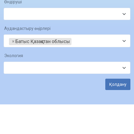
Өндіруші
Аудандастыру өңірлері
×
Батыс Қазақстан облысы
Экология
Қолдану