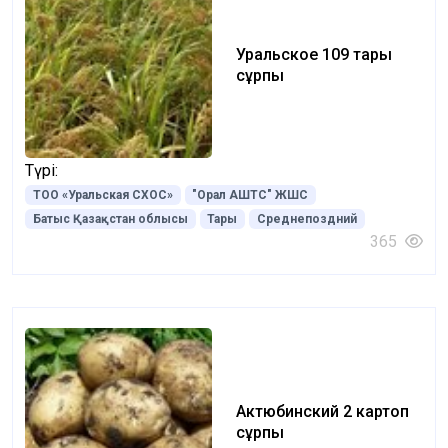
Уральское 109 тары
сұрпы
Түрі:
ТОО «Уральская СХОС»
"Орал АШТС" ЖШС
Батыс Қазақстан облысы
Тары
Среднепоздний
365
Актюбинский 2 картоп
сұрпы