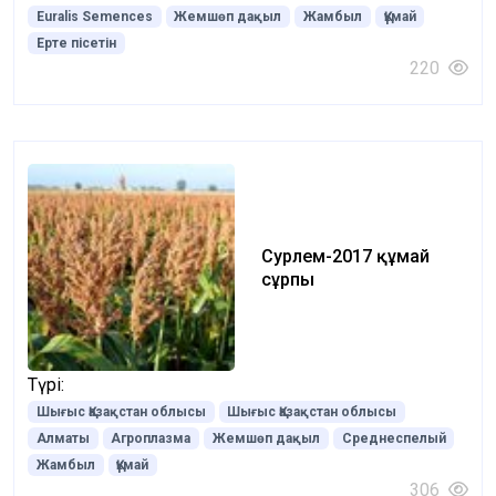
Euralis Semences
Жемшөп дақыл
Жамбыл
Құмай
Ерте пісетін
220
Сурлем-2017 құмай
сұрпы
Түрі:
Шығыс Қазақстан облысы
Шығыс Қазақстан облысы
Алматы
Агроплазма
Жемшөп дақыл
Среднеспелый
Жамбыл
Құмай
306