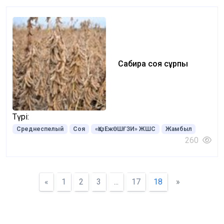
Сабира соя сұрпы
Түрі:
Среднеспелый
Соя
«ҚазЕжӨШҒЗИ» ЖШС
Жамбыл
260
«
1
2
3
...
17
18
»