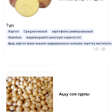
Түрі:
Картоп
Среднеспелый
картофель универсальный
Жамбыл
жауапкершілігі шектеулі серіктестігі
Қазақ картоп және көкөніс шаруашылығы ғылыми-зерттеу институты
140
Аққу соя сұрпы