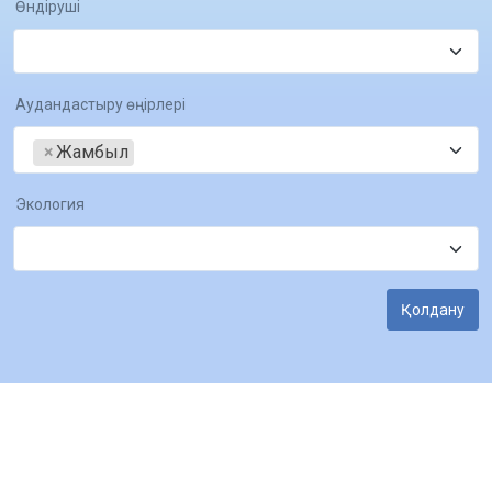
Өндіруші
Аудандастыру өңірлері
×
Жамбыл
Экология
Қолдану