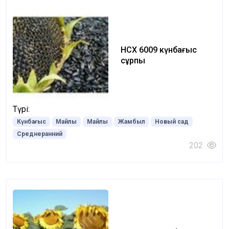
НСХ 6009 күнбағыс
сұрпы
Түрі:
Күнбағыс
Майлы
Майлы
Жамбыл
Новый сад
Среднеранний
202