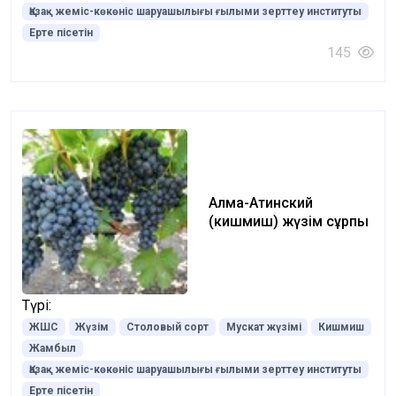
Қазақ жеміс-көкөніс шаруашылығы ғылыми зерттеу институты
Ерте пісетін
145
Алма-Атинский
(кишмиш) жүзім сұрпы
Түрі:
ЖШС
Жүзім
Столовый сорт
Мускат жүзімі
Кишмиш
Жамбыл
Қазақ жеміс-көкөніс шаруашылығы ғылыми зерттеу институты
Ерте пісетін