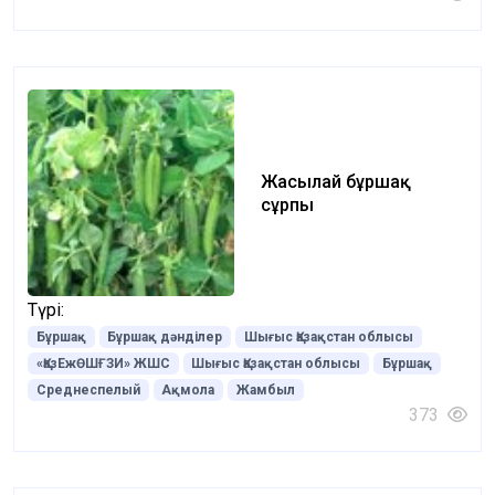
Жасылай бұршақ
сұрпы
Түрі:
Бұршақ
Бұршақ дәнділер
Шығыс Қазақстан облысы
«ҚазЕжӨШҒЗИ» ЖШС
Шығыс Қазақстан облысы
Бұршақ
Среднеспелый
Ақмола
Жамбыл
373