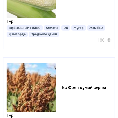
Түрі:
«ҚазЕжӨШҒЗИ» ЖШС
Алматы
ОҚО
Жүгері
Жамбыл
Қызылорда
Среднепоздний
188
Ес Фоен құмай сұрпы
Түрі: