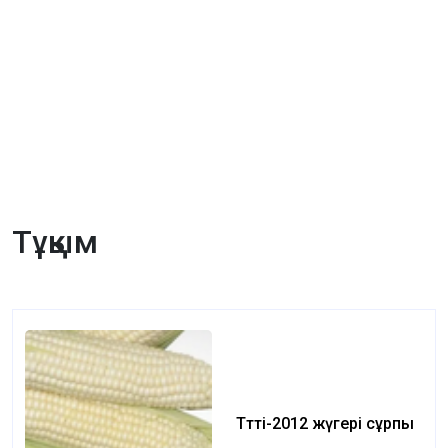
Тұқым
Тәтті-2012 жүгері сұрпы