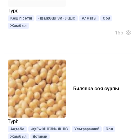
Түрі:
Кеш пісетін
«ҚазЕжӨШҒЗИ» ЖШС
Алматы
Соя
Жамбыл
155
Билявка соя сұрпы
Түрі:
Ақтөбе
«ҚазЕжӨШҒЗИ» ЖШС
Ультраранний
Соя
Жамбыл
Қостанай