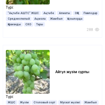
Түрі:
"Ақтөбе АШТС" ЖШС
Ақтөбе
Алматы
ОҚО
Павлодар
Среднеспелый
Ақмола
Жамбыл
Қызылорда
Қарағанды
СКО
Тары
288
Айгүл жүзім сұрпы
Түрі:
ЖШС
Жүзім
Столовый сорт
Мускат жүзімі
Жамбыл