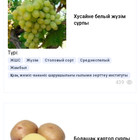
Хусайне белый жүзім
сұрпы
Түрі:
ЖШС
Жүзім
Столовый сорт
Среднеспелый
Жамбыл
Қазақ жеміс-көкөніс шаруашылығы ғылыми зерттеу институты
439
Болашақ картоп сұрпы