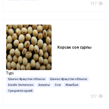
137
Корсак соя сұрпы
Түрі:
Шығыс Қазақстан облысы
Шығыс Қазақстан облысы
Euralis Semences
Алматы
Соя
Жамбыл
Среднепоздний
127