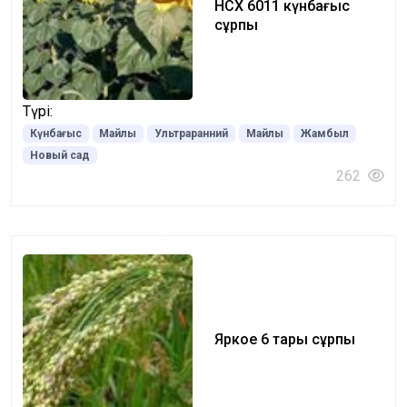
НСХ 6011 күнбағыс
сұрпы
Түрі:
Күнбағыс
Майлы
Ультраранний
Майлы
Жамбыл
Новый сад
262
Яркое 6 тары сұрпы