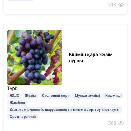
513
Кішміш қара жүзім
сұрпы
Түрі:
ЖШС
Жүзім
Столовый сорт
Мускат жүзімі
Кишмиш
Жамбыл
Қазақ жеміс-көкөніс шаруашылығы ғылыми зерттеу институты
Среднеранний
568