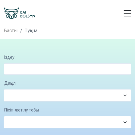
Басты
Тұқым
Іздеу
Дақыл
Пісіп-жетілу тобы