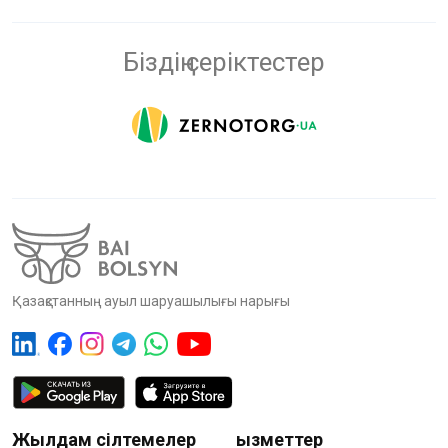
Біздің серіктестер
Қазақстанның ауыл шаруашылығы нарығы
Жылдам сілтемелер
Қызметтер