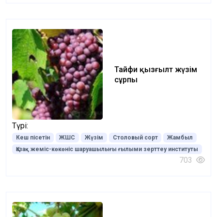
Тайфи қызғылт жүзім
сұрпы
Түрі:
Кеш пісетін
ЖШС
Жүзім
Столовый сорт
Жамбыл
Қазақ жеміс-көкөніс шаруашылығы ғылыми зерттеу институты
703