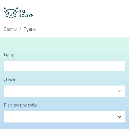
Басты
Тұқым
Іздеу
Дақыл
Пісіп-жетілу тобы