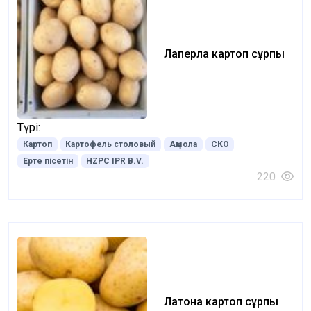
Лаперла картоп сұрпы
Түрі:
Картоп
Картофель столовый
Ақмола
СКО
Ерте пісетін
HZPC IPR B.V.
220
Латона картоп сұрпы