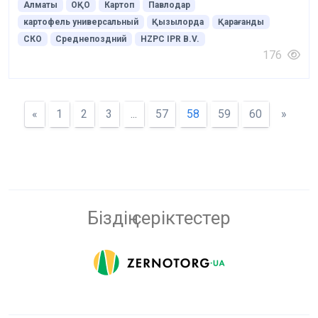
Алматы
ОҚО
Картоп
Павлодар
картофель универсальный
Қызылорда
Қарағанды
СКО
Среднепоздний
HZPC IPR B.V.
176
«
1
2
3
...
57
58
59
60
»
Біздің серіктестер