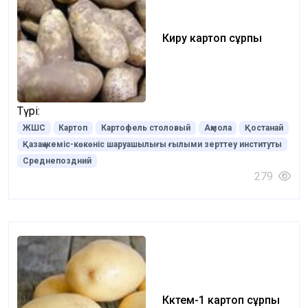
Киру картоп сұрпы
Түрі:
ЖШС
Картоп
Картофель столовый
Ақмола
Қостанай
Қазақ жеміс-көкөніс шаруашылығы ғылыми зерттеу институты
Среднепоздний
279
Көктем-1 картоп сұрпы