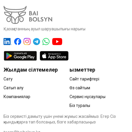
Қазақстанның ауыл шаруашылығы нарығы
Жылдам сілтемелер
Қызметтер
Сату
Сайт тарифтері
Сатып алу
Өз сайтым
Компаниялар
Сервис нұсқаулары
Біз туралы
Біз сервисті дамыту үшін үнемі жұмыс жасаймыз. Егер Сіз
қиындықтарға тап болсаңыз, бізге хабарласыңыз