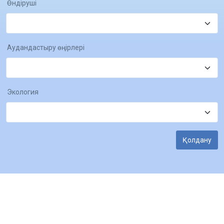
Өндіруші
Аудандастыру өңірлері
Экология
Қолдану