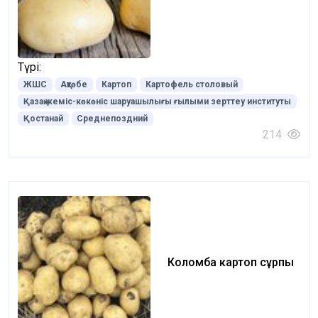
Түрі:
ЖШС
Ақтөбе
Картоп
Картофель столовый
Қазақ жеміс-көкөніс шаруашылығы ғылыми зерттеу институты
Қостанай
Среднепоздний
214
Коломба картоп сұрпы