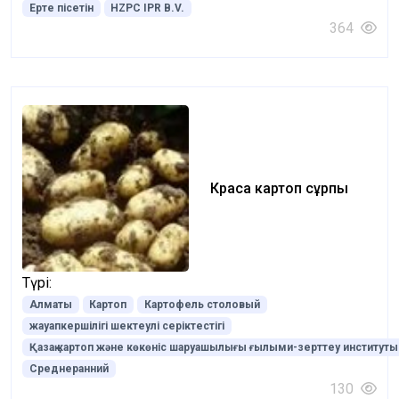
Ерте пісетін
HZPC IPR B.V.
364
Краса картоп сұрпы
Түрі:
Алматы
Картоп
Картофель столовый
жауапкершілігі шектеулі серіктестігі
Қазақ картоп және көкөніс шаруашылығы ғылыми-зерттеу институты
Среднеранний
130