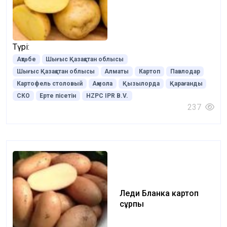
Түрі:
Ақтөбе
Шығыс Қазақстан облысы
Шығыс Қазақстан облысы
Алматы
Картоп
Павлодар
Картофель столовый
Ақмола
Қызылорда
Қарағанды
СКО
Ерте пісетін
HZPC IPR B.V.
237
Леди Бланка картоп
сұрпы