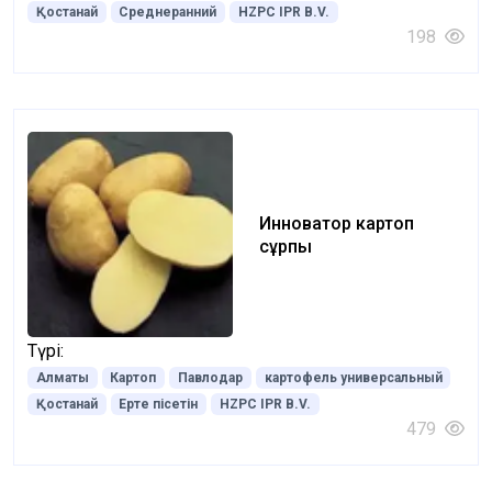
Қостанай
Среднеранний
HZPC IPR B.V.
198
Инноватор картоп
сұрпы
Түрі:
Алматы
Картоп
Павлодар
картофель универсальный
Қостанай
Ерте пісетін
HZPC IPR B.V.
479