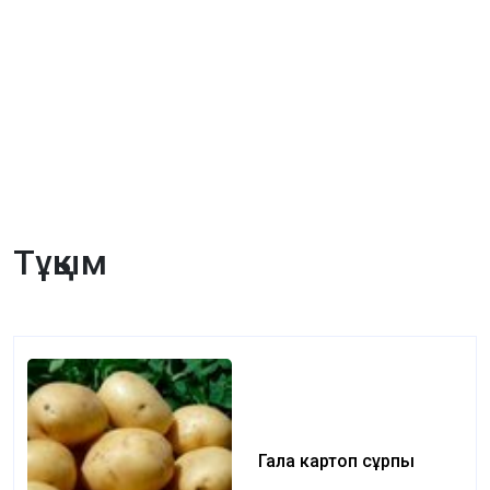
Тұқым
Гала картоп сұрпы