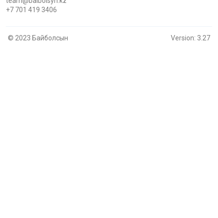
team@baibolsyn.kz
+7 701 419 3406
© 2023 Байболсын
Version: 3.27