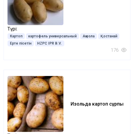
Түрі:
Картоп
картофель универсальный
Ақмола
Қостанай
Ерте пісетін
HZPC IPR B.V.
176
Изольда картоп сұрпы