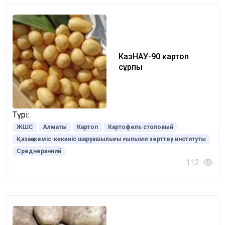
КазНАУ-90 картоп
сұрпы
Түрі:
ЖШС
Алматы
Картоп
Картофель столовый
Қазақ жеміс-көкөніс шаруашылығы ғылыми зерттеу институты
Среднеранний
112