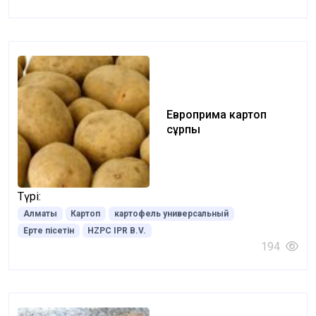
Европрима картоп
сұрпы
Түрі:
Алматы
Картоп
картофель универсальный
Ерте пісетін
HZPC IPR B.V.
194