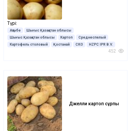
Түрі:
Ақтөбе
Шығыс Қазақстан облысы
Шығыс Қазақстан облысы
Картоп
Среднеспелый
Картофель столовый
Қостанай
СКО
HZPC IPR B.V.
452
Джелли картоп сұрпы