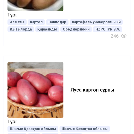
Түрі:
Алматы
Картоп
Павлодар
картофель универсальный
Қызылорда
Қарағанды
Среднеранний
HZPC IPR B.V.
246
Луса картоп сұрпы
Түрі:
Шығыс Қазақстан облысы
Шығыс Қазақстан облысы