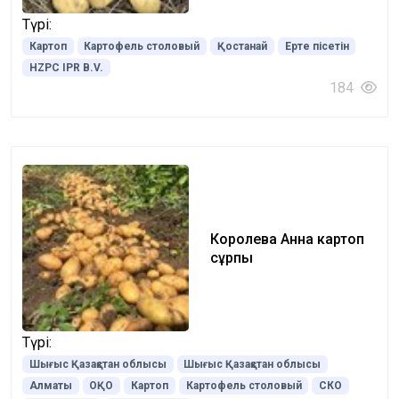
Түрі:
Картоп
Картофель столовый
Қостанай
Ерте пісетін
HZPC IPR B.V.
184
Королева Анна картоп
сұрпы
Түрі:
Шығыс Қазақстан облысы
Шығыс Қазақстан облысы
Алматы
ОҚО
Картоп
Картофель столовый
СКО