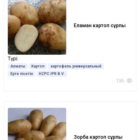
Еламан картоп сұрпы
Түрі:
Алматы
Картоп
картофель универсальный
Ерте пісетін
HZPC IPR B.V.
136
Зорба картоп сұрпы