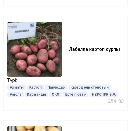
Лабелла картоп сұрпы
Түрі:
Алматы
Картоп
Павлодар
Картофель столовый
Ақмола
Қарағанды
СКО
Ерте пісетін
HZPC IPR B.V.
284