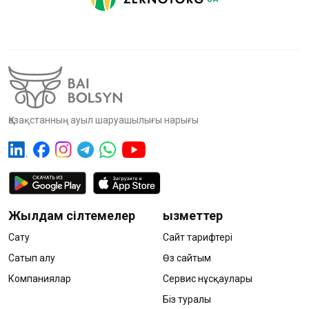
Қазақстанның ауыл шаруашылығы нарығы
Жылдам сілтемелер
Қызметтер
Сату
Сайт тарифтері
Сатып алу
Өз сайтым
Компаниялар
Сервис нұсқаулары
Біз туралы