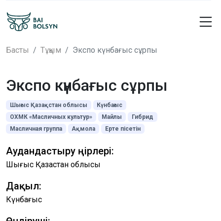
Басты
Тұқым
Экспо күнбағыс сұрпы
Экспо күнбағыс сұрпы
Шығыс Қазақстан облысы
Күнбағыс
ОХМК «Масличных культур»
Майлы
Гибрид
Масличная группа
Ақмола
Ерте пісетін
Аудандастыру өңірлері:
Шығыс Қазақстан облысы
Дақыл:
Күнбағыс