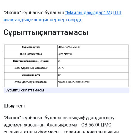
"Экспо"
күнбағыс буданын
"Майлы дақылдар" МДТШ
қазақстандық селекционерлері өсірді
.
Сұрыптың сипаттамасы
Сұрыптың сипаттамасы
Шығу тегі
"Экспо"
күнбағыс буданы сызықтық-будандастыру
әдісімен жасалған. Аналық форма - СВ 567A ЦМС-
сызығы, аталық формасы - тозаңның құнарлылығын