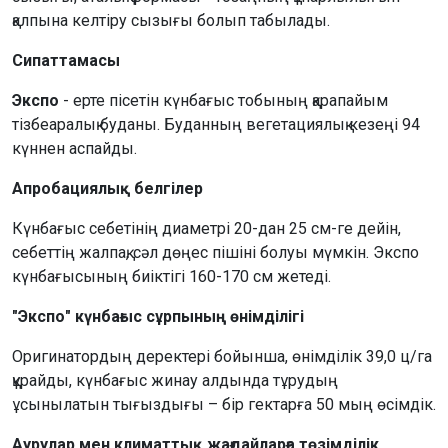
қалпына келтіру сызығы болып табылады.
Сипаттамасы
Экспо
- ерте пісетін күнбағыс тобының қарапайым
тізбеаралық буданы. Буданның вегетациялық кезеңі 94
күннен аспайды.
Апробациялық белгілер
Күнбағыс себетінің диаметрі 20-дан 25 см-ге дейін,
себеттің жалпақ, сәл дөңес пішіні болуы мүмкін. Экспо
күнбағысының биіктігі 160-170 см жетеді.
"Экспо" күнбағыс сұрпының өнімділігі
Оригинатордың деректері бойынша, өнімділік 39,0 ц/га
құрайды, күнбағыс жинау алдында тұрудың
ұсынылатын тығыздығы – бір гектарға 50 мың өсімдік.
Аурулар мен климаттық жағдайларға төзімділік