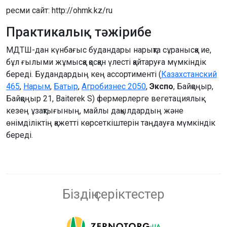
ресми сайт: http://ohmk.kz/ru
Практикалық тәжірибе
МДТШ-дан күнбағыс будандары нарықта сұранысқа ие,
бұл ғылыми жұмысқа қосқан үлесті қайтаруға мүмкіндік
береді. Будандардың кең ассортименті (
Казахстанский
465
,
Нарым
,
Батыр
,
Агробизнес 2050
,
Экспо
, Байқоңыр,
Байқоңыр 21, Baiterek S) фермерлерге вегетациялық
кезең ұзақтығының, майлы дақылдардың және
өнімділіктің қажетті көрсеткіштерін таңдауға мүмкіндік
береді.
Біздің серіктестер