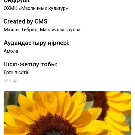
Өндіруші:
ОХМК «Масличных культур»
Created by CMS:
Майлы, Гибрид, Масличная группа
Аудандастыру өңірлері:
Ақмола
Пісіп-жетілу тобы:
Ерте пісетін
533