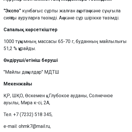
"Экспо"
күнбағыс сұрпы жалған ақұнтақ және сұңғыла
сияқты ауруларға төзімді. Ақ және сұр шірікке төзімді.
Сапалық көрсеткіштер
1000 тұқымның массасы 65-70 г, буданның майлылығы
51,2 % құрайды.
Өндіруші/өтініш беруші
"Майлы дақылдар" МДТШ
Мекенжайы
ҚР, ШҚО, Өскемен қ., Глубокое ауданы, Солнечное
ауылы, Мира к-сі, 2А,
Тел. +7 (7232) 518 345,
e-mail: ohmk7@mail.ru,