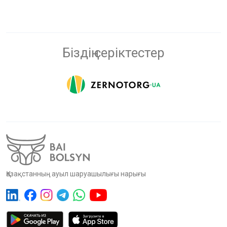
Біздің серіктестер
Қазақстанның ауыл шаруашылығы нарығы