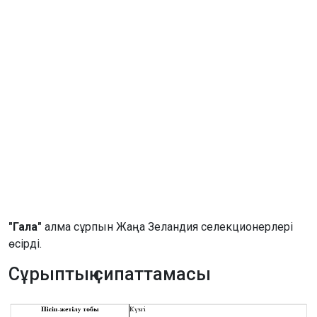
"Гала"
алма сұрпын Жаңа Зеландия селекционерлері
өсірді.
Сұрыптың сипаттамасы