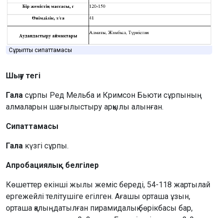
Сұрыптың сипаттамасы
Шығу тегі
Гала
сұрпы Ред Мельба и Кримсон Бьюти сұрпының
алмаларын шағылыстыру арқылы алынған.
Сипаттамасы
Гала
күзгі сұрпы.
Апробациялық белгілер
Көшеттер екінші жылы жеміс береді, 54-118 жартылай
ергежейлі телітушіге егілген. Ағашы орташа ұзын,
орташа қалыңдатылған пирамидалық бөрікбасы бар,