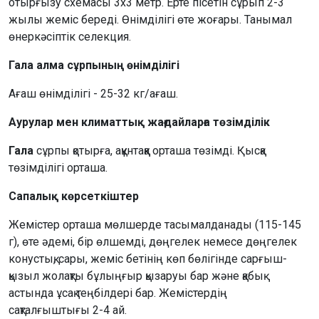
отырғызу схемасы 3х3 метр. Ерте пісетін сұрып 2-3
жылы жеміс береді. Өнімділігі өте жоғары. Танымал
өнеркәсіптік селекция.
Гала алма сұрпының өнімділігі
Ағаш өнімділігі - 25-32 кг/ағаш.
Аурулар мен климаттық жағдайларға төзімділік
Гала
сұрпы қотырға, ақұнтаққа орташа төзімді. Қысқа
төзімділігі орташа.
Сапалық көрсеткіштер
Жемістер орташа мөлшерде тасымалданады (115-145
г), өте әдемі, бір өлшемді, дөңгелек немесе дөңгелек
конустық, сары, жеміс бетінің көп бөлігінде сарғыш-
қызыл жолақты бұлыңғыр қызаруы бар және қабық
астында ұсақ теңбілдері бар. Жемістердің
сақталғыштығы 2-4 ай.