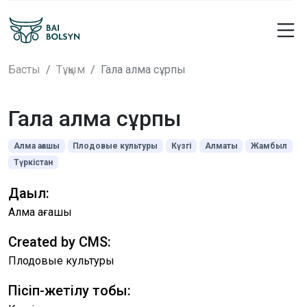
Басты
Тұқым
Гала алма сұрпы
Гала алма сұрпы
Алма ағашы
Плодовые культуры
Күзгі
Алматы
Жамбыл
Түркістан
Дақыл:
Алма ағашы
Created by CMS:
Плодовые культуры
Пісіп-жетілу тобы: