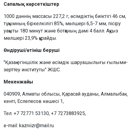
Сапалық көрсеткіштер
1000 дәннің массасы 227,2 г, өсімдіктің биіктігі 46 см,
тұқымның біркелкілігі 85%, мөлшері 6,5-7 мм, пісіру
уақыты 180 минут және ботқаның дәмі 4 балл. Ақуыз
мөлшері 23,9% құрайды.
Өндіруші/өтініш беруші
"Қазақ егіншілік және өсімдік шаруашылығы ғылыми-
зерттеу институты" ЖШС.
Мекенжайы
040909, Алматы облысы, Қарасай ауданы, Алмалыбақ
кенті, Еслепесов көшесі 1,
Тел. +7 72771 53130, +7 7273883925,
e-mail: kazniizr@mail.ru