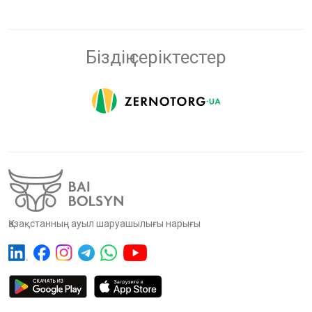
Біздің серіктестер
Қазақстанның ауыл шаруашылығы нарығы