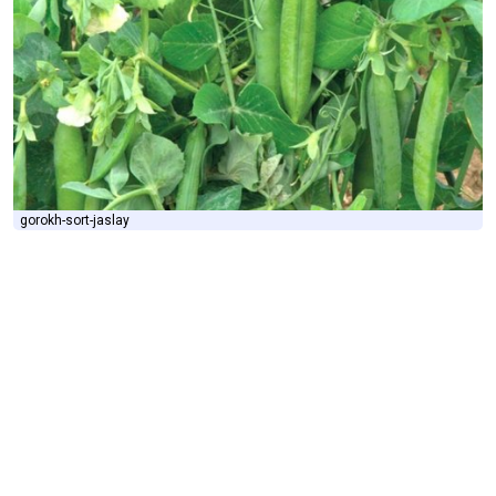
gorokh-sort-jaslay