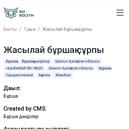
Басты
Тұқым
Жасылай бұршақ сұрпы
Жасылай бұршақ сұрпы
Бұршақ
Бұршақ дәнділер
Шығыс Қазақстан облысы
«ҚазЕжӨШҒЗИ» ЖШС
Шығыс Қазақстан облысы
Бұршақ
Среднеспелый
Ақмола
Жамбыл
Дақыл:
Бұршақ
Created by CMS:
Бұршақ дәнділер