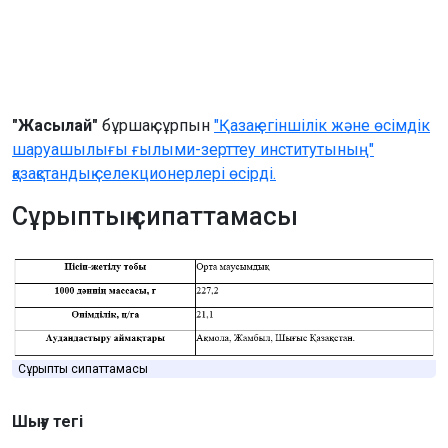
"Жасылай"
бұршақ сұрпын
"Қазақ егіншілік және өсімдік
шаруашылығы ғылыми-зерттеу институтының"
қазақстандық селекционерлері өсірді.
Сұрыптың сипаттамасы
Сұрыптың сипаттамасы
Шығу тегі