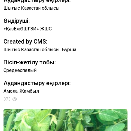
Аудандастыру өңірлері:
Шығыс Қазақстан облысы
Өндіруші:
«ҚазЕжӨШҒЗИ» ЖШС
Created by CMS:
Шығыс Қазақстан облысы, Бұршақ
Пісіп-жетілу тобы:
Среднеспелый
Аудандастыру өңірлері:
Ақмола, Жамбыл
373