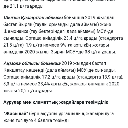
де 21,1 ц/га құрады.
Шығыс Қазақстан облысы
бойынша 2019 жылдан
бастап Зырян (таулы орманды дала аймағы) және
Шемонаиха (тау бөктеріндегі дала аймағы) МСУ-де
сыналды. Орташа өнімділік 23,4 ц/га құрады (стандартта
21,5 ц/га), 1,9 ц/га немесе 9%-ға артық. Ең жоғары
өнімділік 2020 жылы Зырян МСУ–де 38 ц/га құрады.
Ақмола облысы бойынша
2019 жылдан бастап
Көкшетау кешенді (дала аймағы) МСУ-де сыналды.
Орташа өнімділік 17,2 ц/га құрады (стандартта 13,9 ц/га),
3,3 ц/га немесе 23,4% артық. Ең жоғары өнімділік 2020
жылы 20,2 ц/га құрады.
Аурулар мен климаттық жағдайларға төзімділік
"Жасылай"
бұршақ сұрпы құрғақшылыққа, жапырылуға
және төгілуге 4 баллға төзімді.