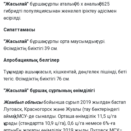
"Жасылай"
бұршақ сұрпы аталық 96 х аналық 8625
гибридті популяциясынан жекелеп іріктеу әдісімен
өсірілді.
Сипаттамасы
"Жасылай"
бұршақ сұрпы орта маусымдық түрі.
Өсімдіктің биіктігі 39 см.
Апробациялық белгілер
Тұқымдар ашық жасыл, кішкентай, дөңгелек пішінді, беті
тегіс. Өсімдіктің биіктігі 76 см.
"Жасылай" бұршақ сұрпының өнімділігі
Жамбыл облысы
бойынша сұрып 2019 жылдан бастап
Луговск, Красногорск және Жуалы (тау бөктеріндегі
аймақ) МСУ-де сыналды. Орташа өнімділік 11,5 ц/га
құрады (стандартта 10,9 ц/га), 0,6 ц/га немесе 6%-ға
артық. Ең жоғары өнімділік 2019 жылы Луговск МСУ–