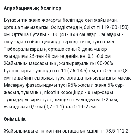
Апробациялық белгілер
Бұтасы тік және жоғарғы бөлігінде сәл жайылған,
орташа тығыздықты. Өсімдіктердің биіктігі 119 (80-158)
см. Орташа бұталы - 100 (41-160) сабақтар. Сабақтары -
түзу - қуыс сабан, цилиндр тәрізді, тегіс, түкті емес.
Тізбеаралықтардың орташа саны 3 дана үшкір
ұзындығы 25-тен 49 см-ге дейін, ені 0,3 -0,6 см.
Жайылым массасының жапырақтылығы 90-96%.
Гүлшоғыры - ұзындығы 11 (7,5-14,5) см, ені 0,5-тен 0,8
см-ге дейінгі сызықты, түзу, орташа тығыздықтағы масақ.
Масақтану фазасындағы түсі 95% жасыл және 5% сұр-
жасыл, тұқымның пісетін кезеңінде - қоңыр-сары.
Тұқымдары сары түсті, ланцетті, ұзындығы 1-2 мм,
ұзындығы 0,9 см (0,7 - 1,1), ені 0,1-0,2 см.
Өнімділік
Жайылымдық егін көгінің орташа өнімділігі - 73,5-112,2