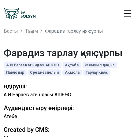
Басты
Тұқым
Фарадиз тарлау қияқ сұрпы
Фарадиз тарлау қияқ сұрпы
А.И.Бараев атындағы АШҒӨО
Ақтөбе
Жемшөп дақыл
Павлодар
Среднеспелый
Ақмола
Тарлау қияқ
Өндіруші:
А.И.Бараев атындағы АШҒӨО
Аудандастыру өңірлері:
Ақтөбе
Created by CMS: