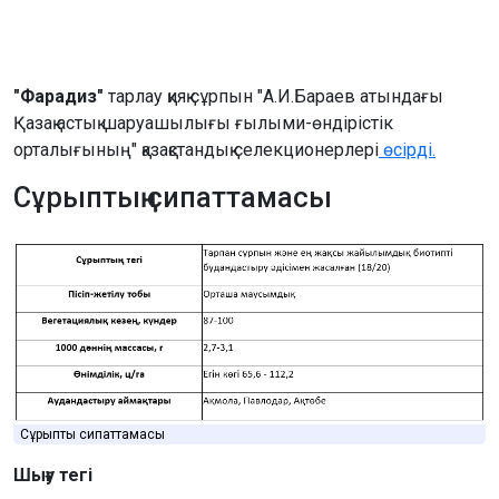
"Фарадиз"
тарлау қияқ сұрпын "А.И.Бараев атындағы
Қазақ астық шаруашылығы ғылыми-өндірістік
орталығының" қазақстандық селекционерлері
өсірді.
Сұрыптың сипаттамасы
Сұрыптың сипаттамасы
Шығу тегі