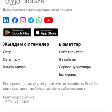
Қазақстанның ауыл шаруашылығы нарығы
Жылдам сілтемелер
Қызметтер
Сату
Сайт тарифтері
Сатып алу
Өз сайтым
Компаниялар
Сервис нұсқаулары
Біз туралы
Біз сервисті дамыту үшін үнемі жұмыс жасаймыз. Егер Сіз
қиындықтарға тап болсаңыз, бізге хабарласыңыз
team@baibolsyn.kz
+7 701 419 3406