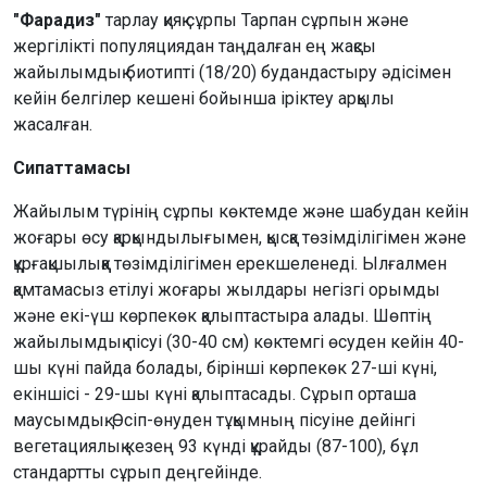
"Фарадиз"
тарлау қияқ сұрпы Тарпан сұрпын және
жергілікті популяциядан таңдалған ең жақсы
жайылымдық биотипті (18/20) будандастыру әдісімен
кейін белгілер кешені бойынша іріктеу арқылы
жасалған.
Сипаттамасы
Жайылым түрінің сұрпы көктемде және шабудан кейін
жоғары өсу қарқындылығымен, қысқа төзімділігімен және
құрғақшылыққа төзімділігімен ерекшеленеді. Ылғалмен
қамтамасыз етілуі жоғары жылдары негізгі орымды
және екі-үш көрпекөк қалыптастыра алады. Шөптің
жайылымдық пісуі (30-40 см) көктемгі өсуден кейін 40-
шы күні пайда болады, бірінші көрпекөк 27-ші күні,
екіншісі - 29-шы күні қалыптасады. Сұрып орташа
маусымдық. Өсіп-өнуден тұқымның пісуіне дейінгі
вегетациялық кезең 93 күнді құрайды (87-100), бұл
стандартты сұрып деңгейінде.