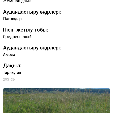
Жемшөп дақыл
Аудандастыру өңірлері:
Павлодар
Пісіп-жетілу тобы:
Среднеспелый
Аудандастыру өңірлері:
Ақмола
Дақыл:
Тарлау қияқ
293