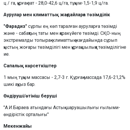
ц / га, құрғақ зат - 28,0-42,6 ц/га, тұқым-1,5-1,9 ц/га.
Аурулар мен климаттық жағдайларға төзімділік
"Фарадиз"
сұрпы ең көп таралған ауруларға төзімді
және - сабақтың таты мен қаракүйеге төзімді. СҚО-ның
экстремалды топырақ-климаттық жағдайында сұрып
қыстың жоғары төзімділігі мен құрғақшылыққа төзімділігіне
ие.
Сапалық көрсеткіштер
1 мың тұқым массасы - 2,7-3 г. Құрғақ массада 17,6-21,2%
шикі ақуыз бар.
Өндіруші/өтініш беруші
"А.И.Бараев атындағы Астық шаруашылығы ғылыми-
өндірістік орталығы"
Мекенжайы