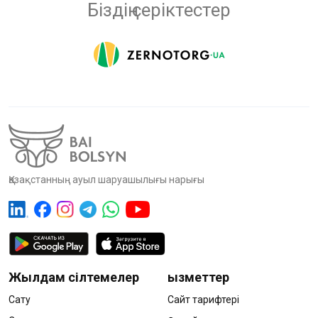
Біздің серіктестер
Қазақстанның ауыл шаруашылығы нарығы
Жылдам сілтемелер
Қызметтер
Сату
Сайт тарифтері