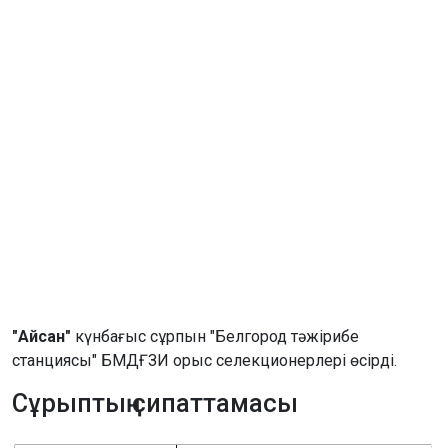
"Айсан"
күнбағыс сұрпын "Белгород тәжірибе
станциясы" БМДҒЗИ орыс селекционерлері өсірді.
Сұрыптың сипаттамасы