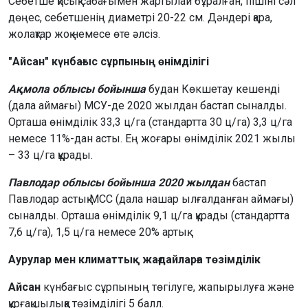
Себетше қисық сабағымен жартылай бұралған, пішіні сәл
дөңес, себетшенің диаметрі 20-22 см. Дәндері қара,
жолақтар жоқ немесе өте әлсіз.
"Айсан" күнбағыс сұрпының өнімділігі
Ақмола облысы бойынша
будан Көкшетау кешенді
(дала аймағы) МСУ-де 2020 жылдан бастап сыналды.
Орташа өнімділік 33,3 ц/га (стандартта 30 ц/га) 3,3 ц/га
немесе 11%-дан асты. Ең жоғары өнімділік 2021 жылы
– 33 ц/га құрады.
Павлодар облысы бойынша 2020 жылдан
бастап
Павлодар астық МСС (дала нашар ылғалданған аймағы)
сыналды. Орташа өнімділік 9,1 ц/га құрады (стандартта
7,6 ц/га), 1,5 ц/га немесе 20% артық.
Аурулар мен климаттық жағдайларға төзімділік
Айсан
күнбағыс сұрпының төгілуге, жапырылуға және
құрғақшылыққа төзімділігі 5 балл.