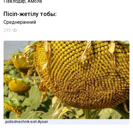
Павлодар, Ақмола
Пісіп-жетілу тобы:
Среднеранний
293
podsolnechnik-sort-Aysan