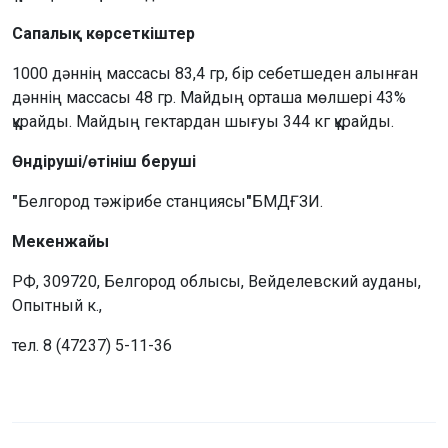
Сапалық көрсеткіштер
1000 дәннің массасы 83,4 гр, бір себетшеден алынған
дәннің массасы 48 гр. Майдың орташа мөлшері 43%
құрайды. Майдың гектардан шығуы 344 кг құрайды.
Өндіруші/өтініш беруші
"
Белгород тәжірибе станциясы
"
БМДҒЗИ.
Мекенжайы
РФ, 309720, Белгород облысы, Вейделевский ауданы,
Опытный к.,
тел. 8 (47237) 5-11-36