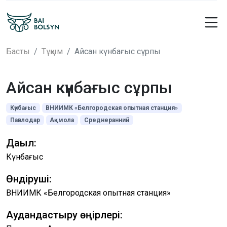
Басты
Тұқым
Айсан күнбағыс cұрпы
Айсан күнбағыс cұрпы
Күнбағыс
ВНИИМК «Белгородская опытная станция»
Павлодар
Ақмола
Среднеранний
Дақыл:
Күнбағыс
Өндіруші:
ВНИИМК «Белгородская опытная станция»
Аудандастыру өңірлері: