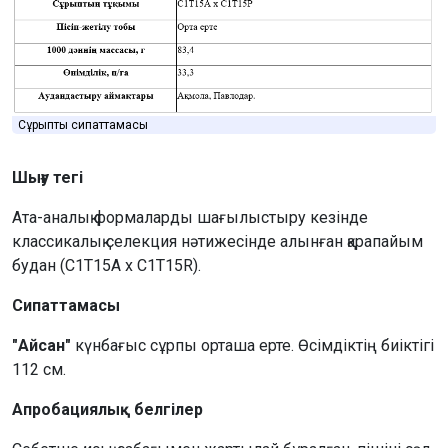
Сұрыптың сипаттамасы
Шығу тегі
Ата-аналық формаларды шағылыстыру кезінде
классикалық селекция нәтижесінде алынған қарапайым
будан (C1T15A x C1T15R).
Сипаттамасы
"Айсан"
күнбағыс сұрпы орташа ерте. Өсімдіктің биіктігі
112 см.
Апробациялық белгілер