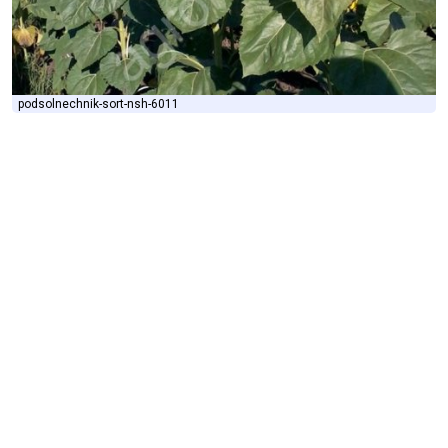
podsolnechnik-sort-nsh-6011