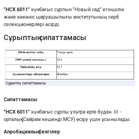
"НСХ 6011"
күнбағыс сұрпын "Новый сад" егіншілік
және көкөніс шаруашылығы институтының серб
селекционерлері өсірді.
Сұрыптың сипаттамасы
Сұрыптың сипаттамасы
Сипаттамасы
"НСХ 6011"
күнбағыс сұрпы ультра ерте будан. III -
орталық (Сайрам кешенді МСУ) өсіру үшін ұсынылады.
Апробациялық белгілер