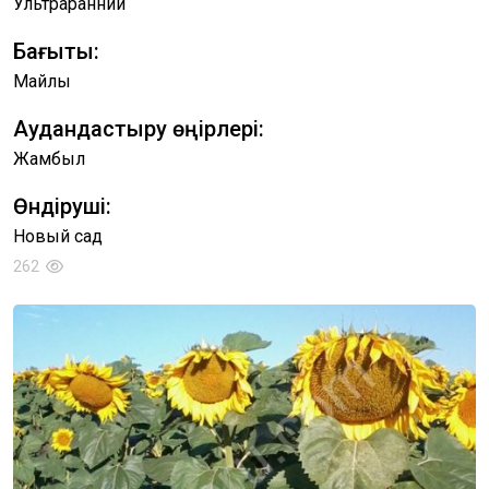
Ультраранний
Бағыты:
Майлы
Аудандастыру өңірлері:
Жамбыл
Өндіруші:
Новый сад
262