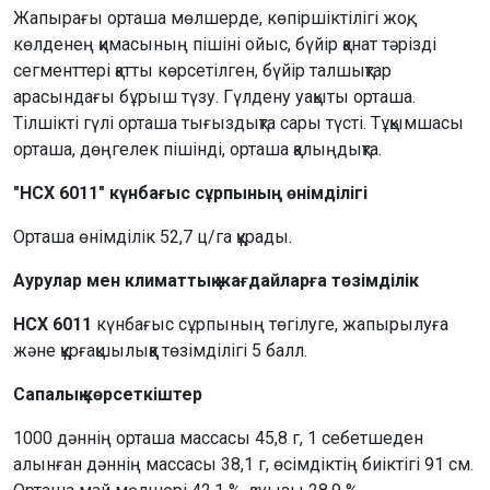
Жапырағы орташа мөлшерде, көпіршіктілігі жоқ,
көлденең қимасының пішіні ойыс, бүйір қанат тәрізді
сегменттері қатты көрсетілген, бүйір талшықтар
арасындағы бұрыш түзу. Гүлдену уақыты орташа.
Тілшікті гүлі орташа тығыздықта сары түсті. Тұқымшасы
орташа, дөңгелек пішінді, орташа қалыңдықта.
"НСХ 6011" күнбағыс сұрпының өнімділігі
Орташа өнімділік 52,7 ц/га құрады.
Аурулар мен климаттық жағдайларға төзімділік
НСХ 6011
күнбағыс сұрпының төгілуге, жапырылуға
және құрғақшылыққа төзімділігі 5 балл.
Сапалық көрсеткіштер
1000 дәннің орташа массасы 45,8 г, 1 себетшеден
алынған дәннің массасы 38,1 г, өсімдіктің биіктігі 91 см.