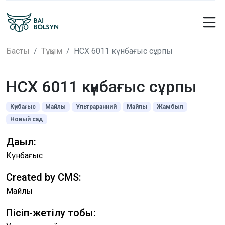
Басты
Тұқым
НСХ 6011 күнбағыс сұрпы
НСХ 6011 күнбағыс сұрпы
Күнбағыс
Майлы
Ультраранний
Майлы
Жамбыл
Новый сад
Дақыл:
Күнбағыс
Created by CMS:
Майлы
Пісіп-жетілу тобы: