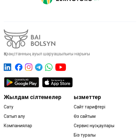
Қазақстанның ауыл шаруашылығы нарығы
Жылдам сілтемелер
Қызметтер
Сату
Сайт тарифтері
Сатып алу
Өз сайтым
Компаниялар
Сервис нұсқаулары
Біз туралы